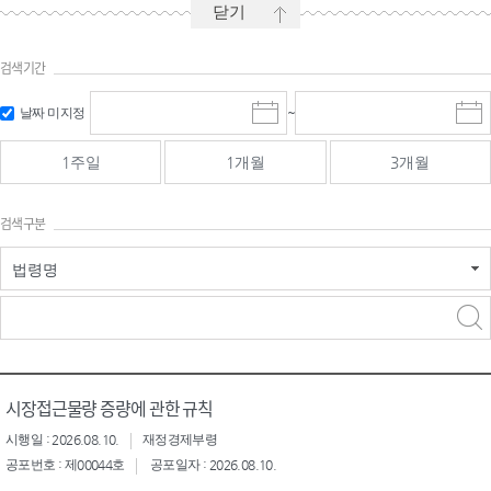
닫기
검색기간
시작일 입
마감일 입
날짜 미지정
~
시
마
력 및 선택
력 및 선택
작
감
일
일
1주일
1개월
3개월
선
선
택
택
달
달
검색구분
력
력
법령명
검색
검색
어 입력
구분 선택
시장접근물량 증량에 관한 규칙
시행일 : 2026.08.10.
재정경제부령
공포번호 : 제00044호
공포일자 : 2026.08.10.