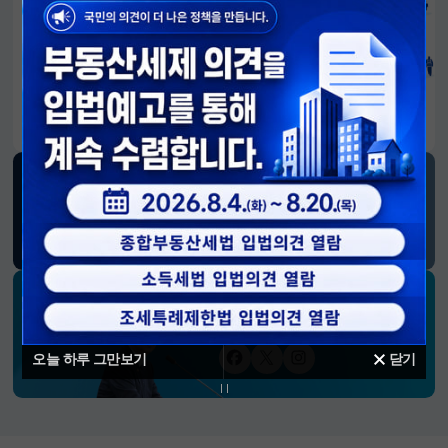
알림판
국민이 만든 대전환의 길-회복과 도약, 모두의 1년
SNS 소식
재정경제부
블로그
페이스북
트위터(X)
유튜브
인스타그램
소통하는 경제 리더 구윤철 장관의
SNS 채널
오늘 하루 그만보기
닫기
페이스북
트위터(X)
인스타그램