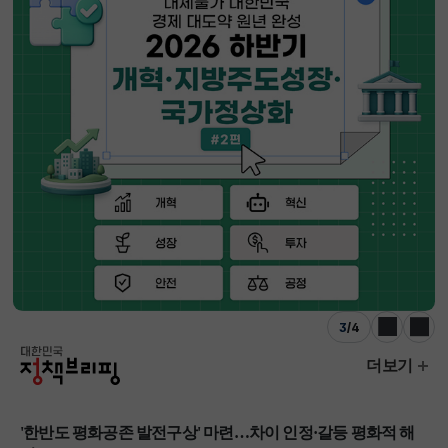
3
/
4
이전
다음