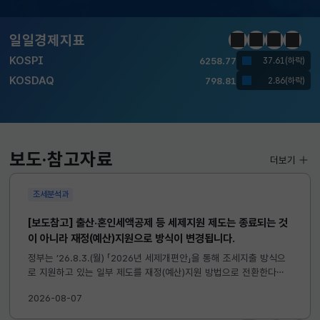
KOSPI
6258.77
일일경제지표
37.61(하락)
정지
이전
다음
일일경
KOSDAQ
798.81
2.86(하락)
국고채(3년)
3.746
0.004(상승)
달러-원
1417.7000
6.1000(하락)
보도·참고자료
더보기
KOSPI
6258.77
37.61(하락)
KOSDAQ
798.81
2.86(하락)
조세분석과
[보도참고] 출산·혼인세액공제 등 세제지원 제도는 종료되는 것
국고채(3년)
3.746
0.004(상승)
이 아니라 재정(예산)지원으로 방식이 변경됩니다.
달러-원
1417.7000
6.1000(하락)
정부는 ’26.8.3.(월) 「2026년 세제개편안」을 통해 조세지출 방식으
로 지원하고 있는 일부 제도를 재정(예산)지원 방법으로 전환한다고
발표하였습니다. 이와 관련하여 재정(예산)지원으로 전환되는 제도의
2026-08-07
주요 내용 및 기대효과를 다음과 같이 설명드립니다. 자세한...