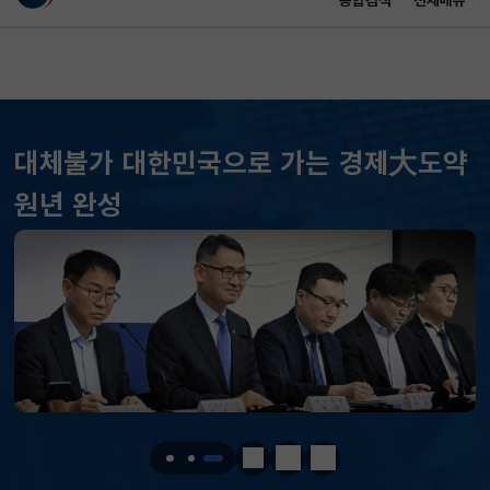
통합검색
전체메뉴
이 누리집은 대한민국 공식 전자정부 누리집입니다.
바로가기 메뉴
메인 콘텐츠
대체불가 대한민국으로 가는 경제大도약
원년 완성
KOSPI
6258.77
37.61(하락)
KOSDAQ
798.81
2.86(하락)
국고채(3년)
3.746
0.004(상승)
정지
이전
다음
달러-원
1417.7000
6.1000(하락)