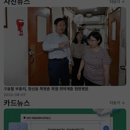
사진뉴스
사진뉴스
더보기
2026-08-07 ~ 2026-09-10
구윤철 부총리, 창신동 쪽방촌 폭염 취약계층 현장방문
2026-08-07
카드뉴스
더보기