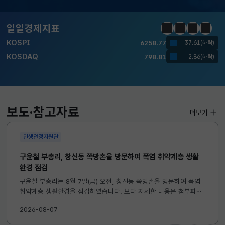
달러-원
1417.7000
6.1000(하락)
일일경제지표
정지
이전
다음
일일경
KOSPI
6258.77
37.61(하락)
KOSDAQ
798.81
2.86(하락)
국고채(3년)
3.746
0.004(상승)
달러-원
1417.7000
6.1000(하락)
보도·참고자료
더보기
민생안정지원단
구윤철 부총리, 창신동 쪽방촌을 방문하여 폭염 취약계층 생활
환경 점검
구윤철 부총리는 8월 7일(금) 오전, 창신동 쪽방촌을 방문하여 폭염
취약계층 생활환경을 점검하였습니다. 보다 자세한 내용은 첨부파일
을 참고하시기 바랍니다. ...
2026-08-07