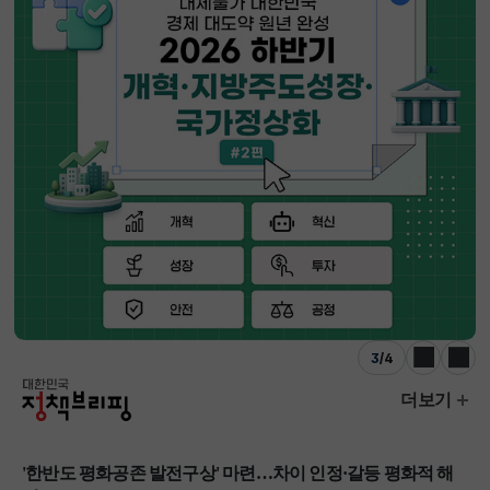
3
/
4
이전
다음