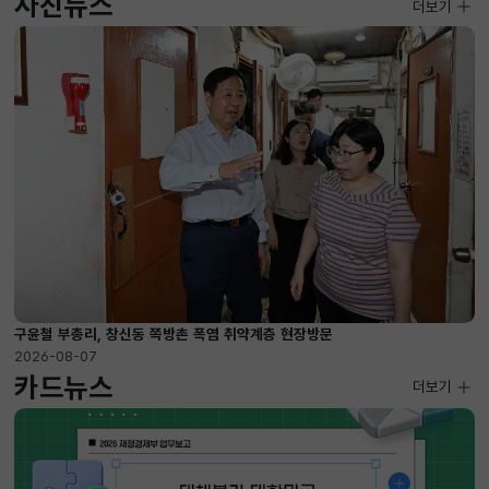
사진뉴스
사진뉴스
더보기
2026-08-07 ~ 2026-09-10
구윤철 부총리, 창신동 쪽방촌 폭염 취약계층 현장방문
2026-08-07
카드뉴스
더보기