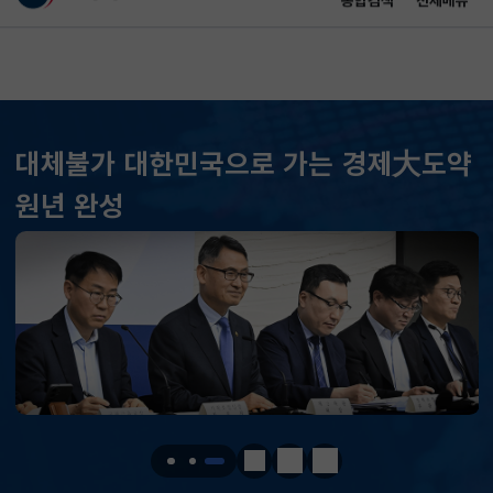
통합검색
전체메뉴
이 누리집은 대한민국 공식 전자정부 누리집입니다.
바로가기 메뉴
메인 콘텐츠
대체불가 대한민국으로 가는 경제大도약
KOSPI
6258.77
37.61(하락)
원년 완성
KOSDAQ
798.81
2.86(하락)
국고채(3년)
3.746
0.004(상승)
달러-원
1417.7000
6.1000(하락)
KOSPI
6258.77
37.61(하락)
KOSDAQ
798.81
2.86(하락)
정지
이전
다음
국고채(3년)
3.746
0.004(상승)