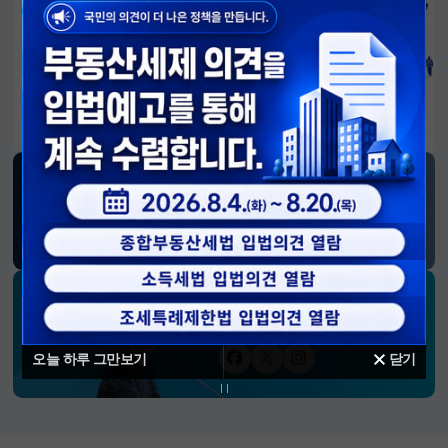
알림판
국민이 만든 대전환의 길-회복과 도약, 모두의 1년
SNS 소식
재정경제부
블로그
페이스북
트위터(X)
유튜브
인스타그램
소통하는 경제 리더 구윤철 장관의
SNS 채널
오늘 하루 그만보기
닫기
페이스북
트위터(X)
인스타그램