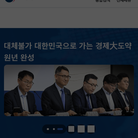
통합검색
전체메뉴
이 누리집은 대한민국 공식 전자정부 누리집입니다.
바로가기 메뉴
메인 콘텐츠
대체불가 대한민국으로 가는 경제大도약
원년 완성
KOSPI
6258.77
37.61(하락)
KOSDAQ
798.81
2.86(하락)
국고채(3년)
3.746
0.004(상승)
달러-원
1410.6000
13.2000(하락)
정지
이전
다음
KOSPI
6258.77
37.61(하락)