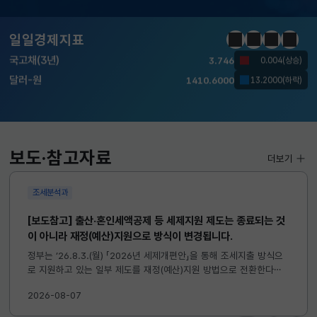
KOSDAQ
798.81
2.86(하락)
일일경제지표
정지
이전
다음
일일경
국고채(3년)
3.746
0.004(상승)
달러-원
1410.6000
13.2000(하락)
KOSPI
6258.77
37.61(하락)
KOSDAQ
798.81
2.86(하락)
보도·참고자료
더보기
국고채(3년)
3.746
0.004(상승)
조세분석과
달러-원
1410.6000
13.2000(하락)
[보도참고] 출산·혼인세액공제 등 세제지원 제도는 종료되는 것
이 아니라 재정(예산)지원으로 방식이 변경됩니다.
정부는 ’26.8.3.(월) 「2026년 세제개편안」을 통해 조세지출 방식으
로 지원하고 있는 일부 제도를 재정(예산)지원 방법으로 전환한다고
발표하였습니다. 이와 관련하여 재정(예산)지원으로 전환되는 제도의
2026-08-07
주요 내용 및 기대효과를 다음과 같이 설명드립니다. 자세한...