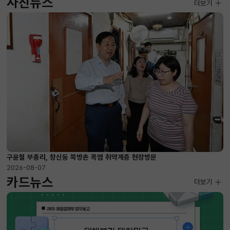
사진뉴스
사진뉴스
더보기
2026-08-07 ~ 2026-09-10
구윤철 부총리, 창신동 쪽방촌 폭염 취약계층 현장방문
2026-08-07
카드뉴스
더보기