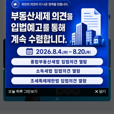
알림판
국민이 만든 대전환의 길-회복과 도약, 모두의 1년
SNS 소식
재정경제부
블로그
페이스북
트위터(X)
유튜브
인스타그램
소통하는 경제 리더 구윤철 장관의
SNS 채널
오늘 하루 그만보기
닫기
페이스북
트위터(X)
인스타그램