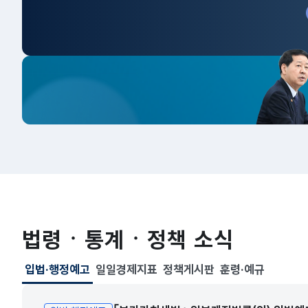
법령ㆍ통계ㆍ정책 소식
입법·행정예고
일일경제지표
정책게시판
훈령·예규
선택됨
입법·행정예고