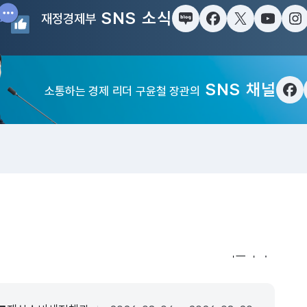
SNS 소식
재정경제부
블로그
페이스북
트위터(X)
유튜브
인
SNS 채널
소통하는 경제 리더 구윤철 장관의
페
입법·행정예고
더보기