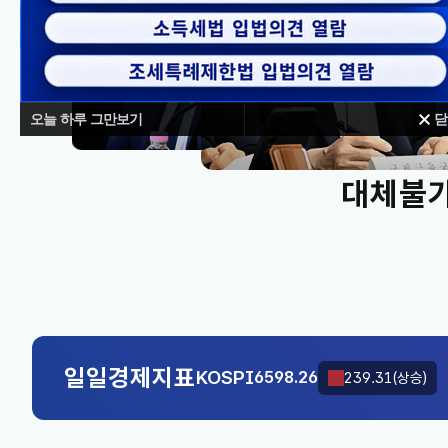
오늘 하루 그만보기
닫
대체불가
KOSPI
6598.26
239.31(상승)
국고채(3년)
3.669
0.071(하락)
KOSPI
6598.26
239.31(상승)
일일경제지표
국고채(3년)
3.669
0.071(하락)
KOSPI
6598.26
239.31(상승)