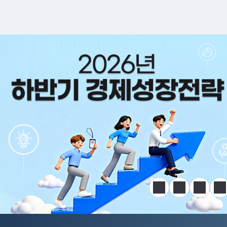
알림판
정지
이전
다음
한
전국민 공급망 애로 핫라인 개설