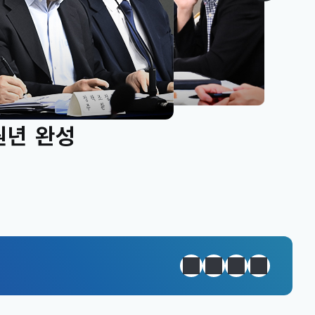
원년 완성
정지
이전
다음
일일경제지