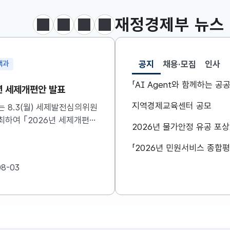
달러-원
1426.2000
0.6000(하락)
재정경제부
뉴스
정지
이전
다음
보도·참고자료 더보기
공지
채용·모집
인사
석과
물가정책과
선택됨
공지
「AI Agent와 함께하는 
고] 조세지출 정비와 관련
'26.7월 소비자물가 동
기된 주요 의견에 대해 설
지역경제교육센터 공모
'26.7월 소비자물가 동
니다
입니다. 자세한 사항은 
 정비와 관련하여 제기된 주
2026년 물가안정 유공 포
참고하시기 바랍니다....
 대해 설명드립니다. 자세
은 첨부한 파일을 참고하시기
..
08-05
2026-08-04