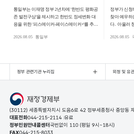
정부 관련기관 누리집
외청 및 유
(30112) 세종특별자치시 도움6로 42 정부세종청사 중앙동
대표전화
044-215-2114
유료
정부민원안내콜센터
국번없이
110
(평일 9시~18시)
FAX
044-215-8033