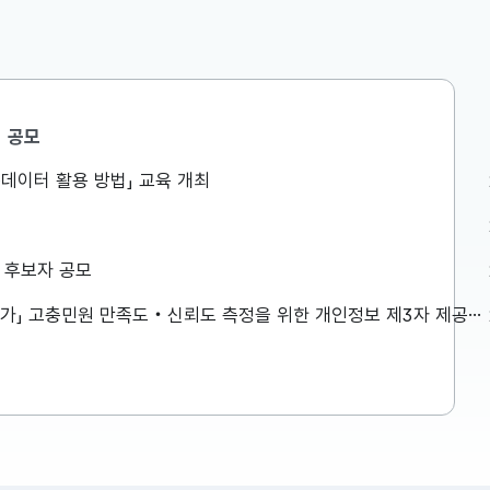
공모
공공데이터 활용 방법」 교육 개최
향
향 보도자료
첨부파일을
상 후보자 공모
「2026년 민원서비스 종합평가」 고충민원 만족도‧신뢰도 측정을 위한 개인정보 제3자 제공사항 공고