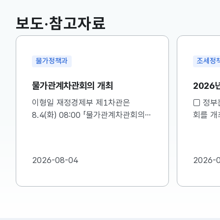
국고채(3년)
3.669
0.071(하락)
보도·참고자료
조세정책과
조세분
2026년 세제개편안 발표
[보도참
하여 제
□ 정부는 8.3(월) 세제발전심의위원
명드립
회를 개최하여 ｢2026년 세제개편
조세지출
안｣을 확정･발표하였습니다. ㅇ 자
요 의견에
세한 내용은 첨부자료를 참고하여 주
한 내용
시기 바랍니다....
바랍니다.
2026-08-03
2026-