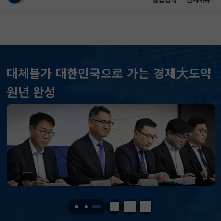
통합검색
전체메뉴
이 누리집은 대한민국 공식 전자정부 누리집입니다.
바로가기 메뉴
메인 콘텐츠
대체불가 대한민국으로 가는 경제大도약
KOSPI
6598.26
239.31(상승)
원년 완성
KOSDAQ
799.59
18.87(상승)
국고채(3년)
3.669
0.071(하락)
달러-원
1426.2000
0.6000(하락)
KOSPI
6598.26
239.31(상승)
KOSDAQ
799.59
18.87(상승)
정지
이전
다음
국고채(3년)
3.669
0.071(하락)