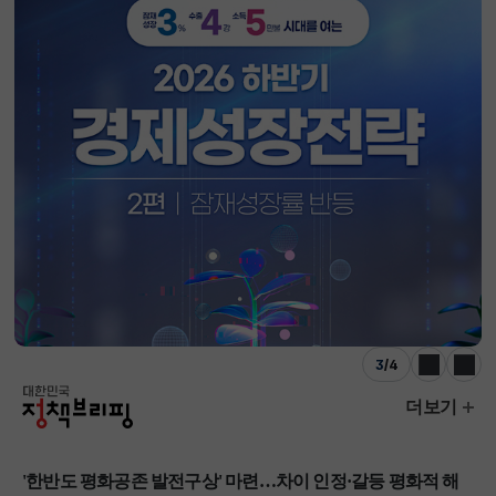
3
/
4
이전
다음