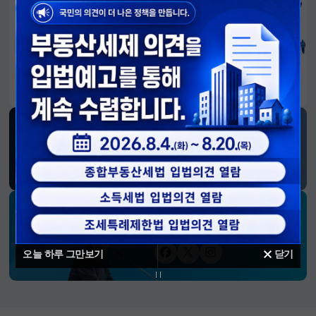
알림판
국민이 만든 대전환의 길-회복과 도약, 모두의 1년
SNS 소식
재정경제부
블로그
페이스북
트위터(X)
유튜브
인스타그램
소통하는 경제 리더 구윤철 장관의
SNS 채널
오늘 하루 그만보기
닫기
페이스북
트위터(X)
인스타그램