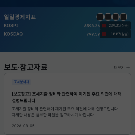
달러-원
1426.2000
0.6000(하락)
일일경제지표
정지
이전
다음
일일경
KOSPI
6598.26
239.31(상승)
KOSDAQ
799.59
18.87(상승)
국고채(3년)
3.669
0.071(하락)
달러-원
1426.2000
0.6000(하락)
보도·참고자료
더보기
조세분석과
[보도참고] 조세지출 정비와 관련하여 제기된 주요 의견에 대해
설명드립니다
조세지출 정비와 관련하여 제기된 주요 의견에 대해 설명드립니다.
자세한 내용은 첨부한 파일을 참고하시기 바랍니다...
2026-08-05