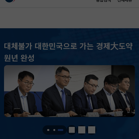
통합검색
전체메뉴
이 누리집은 대한민국 공식 전자정부 누리집입니다.
바로가기 메뉴
메인 콘텐츠
대체불가 대한민국으로 가는 경제大도약
KOSPI
6258.77
37.61(하락)
원년 완성
KOSDAQ
798.81
2.86(하락)
국고채(3년)
3.746
0.004(상승)
달러-원
1410.6000
13.2000(하락)
KOSPI
6258.77
37.61(하락)
KOSDAQ
798.81
2.86(하락)
정지
이전
다음
국고채(3년)
3.746
0.004(상승)