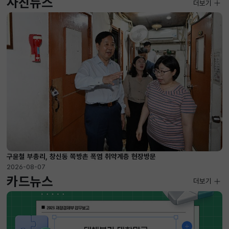
사진뉴스
사진뉴스
더보기
2026-08-07 ~ 2026-09-10
구윤철 부총리, 창신동 쪽방촌 폭염 취약계층 현장방문
2026-08-07
카드뉴스
더보기