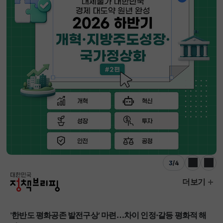
3
/
4
이전
다음