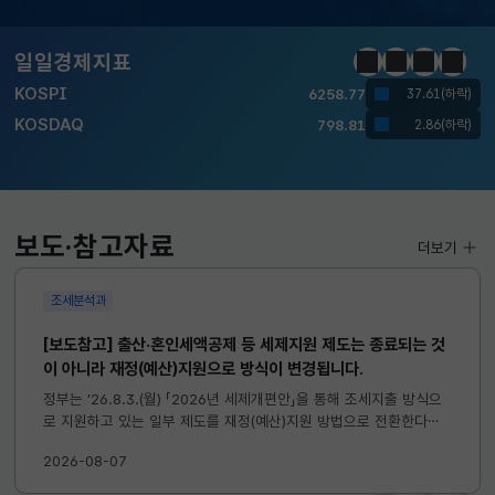
달러-원
1410.6000
13.2000(하락)
일일경제지표
정지
이전
다음
일일경
KOSPI
6258.77
37.61(하락)
KOSDAQ
798.81
2.86(하락)
국고채(3년)
3.746
0.004(상승)
달러-원
1410.6000
13.2000(하락)
보도·참고자료
더보기
조세분석과
[보도참고] 출산·혼인세액공제 등 세제지원 제도는 종료되는 것
이 아니라 재정(예산)지원으로 방식이 변경됩니다.
정부는 ’26.8.3.(월) 「2026년 세제개편안」을 통해 조세지출 방식으
로 지원하고 있는 일부 제도를 재정(예산)지원 방법으로 전환한다고
발표하였습니다. 이와 관련하여 재정(예산)지원으로 전환되는 제도의
2026-08-07
주요 내용 및 기대효과를 다음과 같이 설명드립니다. 자세한...