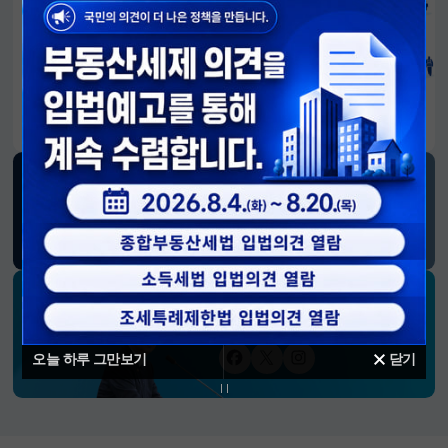
알림판
국민이 만든 대전환의 길-회복과 도약, 모두의 1년
SNS 소식
재정경제부
블로그
페이스북
트위터(X)
유튜브
인스타그램
소통하는 경제 리더 구윤철 장관의
SNS 채널
오늘 하루 그만보기
닫기
페이스북
트위터(X)
인스타그램