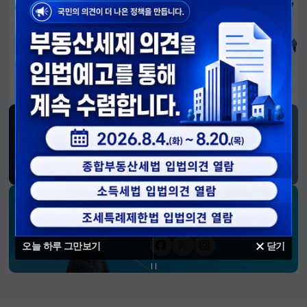
알림판
국민이 만든 대전환의 길-회복과 도약, 모두의 1년
SNS 소식
재정경제부
블로그
페이스북
트위터(X)
유튜브
인스타그램
소통하는 경제 리더 구윤철 장관의
SNS 채널
오늘 하루 그만보기
닫기
페이스북
트위터(X)
인스타그램