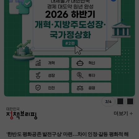
3
/
4
이전
다음