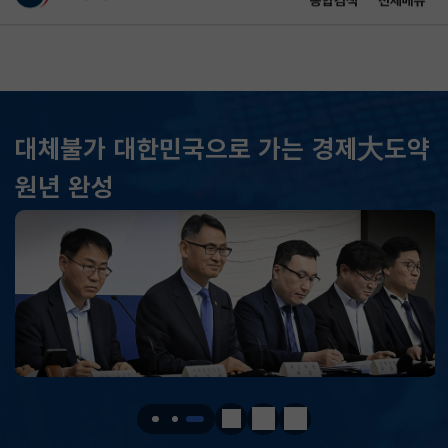
통합검색
전체메뉴
이 누리집은 대한민국 공식 전자정부 누리집입니다.
바로가기 메뉴
메인 콘텐츠
대체불가 대한민국으로 가는 경제大도약
KOSPI
6258.77
37.61(하락)
원년 완성
KOSDAQ
798.81
2.86(하락)
국고채(3년)
3.746
0.004(상승)
달러-원
1417.7000
6.1000(하락)
KOSPI
6258.77
37.61(하락)
KOSDAQ
798.81
2.86(하락)
정지
이전
다음
국고채(3년)
3.746
0.004(상승)