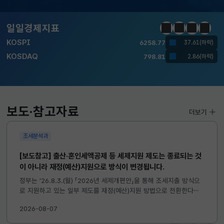
달러-원
1417.7000
6.1000(하락)
일일경제지표
정지
이전
다음
일일경
KOSPI
6258.77
37.61(하락)
KOSDAQ
798.81
2.86(하락)
국고채(3년)
3.746
0.004(상승)
달러-원
1417.7000
6.1000(하락)
보도·참고자료
더보기
조세분석과
[보도참고] 출산·혼인세액공제 등 세제지원 제도는 종료되는 것
이 아니라 재정(예산)지원으로 방식이 변경됩니다.
정부는 ’26.8.3.(월) 「2026년 세제개편안」을 통해 조세지출 방식으
로 지원하고 있는 일부 제도를 재정(예산)지원 방법으로 전환한다고
발표하였습니다. 이와 관련하여 재정(예산)지원으로 전환되는 제도의
2026-08-07
주요 내용 및 기대효과를 다음과 같이 설명드립니다. 자세한...