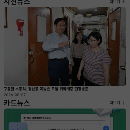
사진뉴스
사진뉴스
더보기
2026-08-07 ~ 2026-09-10
구윤철 부총리, 창신동 쪽방촌 폭염 취약계층 현장방문
2026-08-07
카드뉴스
더보기