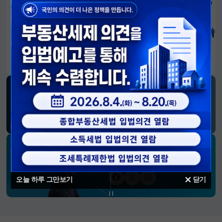
알림판
국민이 만든 대전환의 길-회복과 도약, 모두의 1년
SNS 소식
재정경제부
블로그
페이스북
트위터(X)
유튜브
인스타그램
소통하는 경제 리더 구윤철 장관의
SNS 채널
오늘 하루 그만보기
닫기
페이스북
트위터(X)
인스타그램