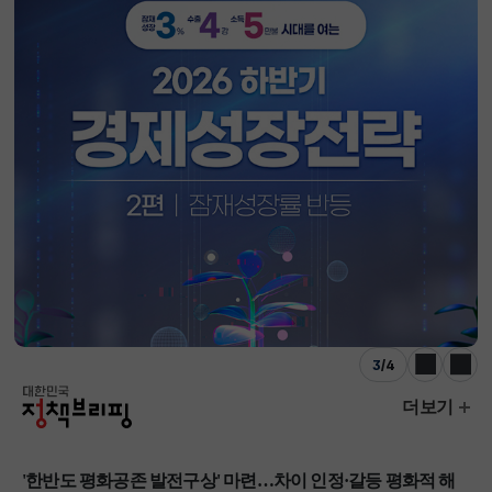
3
/
4
이전
다음