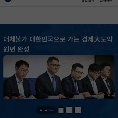
통합검색
전체메뉴
이 누리집은 대한민국 공식 전자정부 누리집입니다.
바로가기 메뉴
메인 콘텐츠
대체불가 대한민국으로 가는 경제大도약
KOSPI
6296.38
301.88(하락)
원년 완성
KOSDAQ
801.67
2.08(상승)
국고채(3년)
3.742
0.073(상승)
달러-원
1424.9000
0.2000(상승)
KOSPI
6296.38
301.88(하락)
KOSDAQ
801.67
2.08(상승)
정지
이전
다음
국고채(3년)
3.742
0.073(상승)