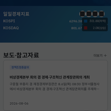
달러-원
1424.9000
0.2000(상승)
일일경제지표
정지
이전
다음
일일경
KOSPI
6296.38
301.88(하락)
KOSDAQ
801.67
2.08(상승)
국고채(3년)
3.742
0.073(상승)
달러-원
1424.9000
0.2000(상승)
보도·참고자료
더보기
정책조정총괄과
비상경제본부 회의 겸 경제·구조혁신 관계장관회의 개최
구윤철 부총리 겸 재정경제부장관은 8.6일(목) 08:30 정부서울청사
에서 비상경제본부 회의 겸 경제·구조혁신 관계장관회의를 주재하였
습니다. ※ 자세한 내용은 첨부자료를 참고하여 주시기 바랍니다....
2026-08-06