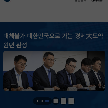
통합검색
전체메뉴
이 누리집은 대한민국 공식 전자정부 누리집입니다.
바로가기 메뉴
메인 콘텐츠
대체불가 대한민국으로 가는 경제大도약
KOSPI
6243.57
52.81(하락)
원년 완성
KOSDAQ
792.16
9.51(하락)
국고채(3년)
3.732
0.010(하락)
달러-원
1419.5000
4.3000(하락)
KOSPI
6243.57
52.81(하락)
KOSDAQ
792.16
9.51(하락)
정지
이전
다음
국고채(3년)
3.732
0.010(하락)