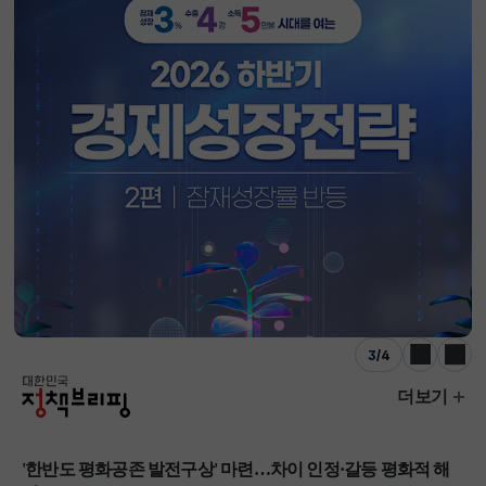
3
/
4
이전
다음