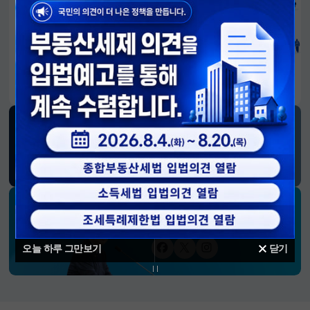
알림판
국민이 만든 대전환의 길-회복과 도약, 모두의 1년
SNS 소식
재정경제부
블로그
페이스북
트위터(X)
유튜브
인스타그램
소통하는 경제 리더 구윤철 장관의
SNS 채널
오늘 하루 그만보기
닫기
페이스북
트위터(X)
인스타그램