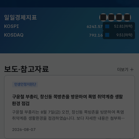
달러-원
1419.5000
4.3000(하락)
일일경제지표
정지
이전
다음
일일경
KOSPI
6243.57
52.81(하락)
KOSDAQ
792.16
9.51(하락)
국고채(3년)
3.732
0.010(하락)
달러-원
1419.5000
4.3000(하락)
보도·참고자료
더보기
민생안정지원단
구윤철 부총리, 창신동 쪽방촌을 방문하여 폭염 취약계층 생활
환경 점검
구윤철 부총리는 8월 7일(금) 오전, 창신동 쪽방촌을 방문하여 폭염
취약계층 생활환경을 점검하였습니다. 보다 자세한 내용은 첨부파일
을 참고하시기 바랍니다. ...
2026-08-07