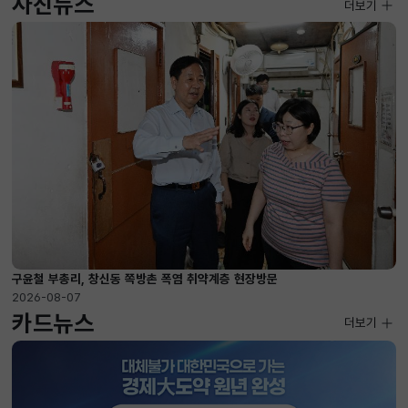
사진뉴스
사진뉴스
더보기
2026-08-07 ~ 2026-09-10
구윤철 부총리, 창신동 쪽방촌 폭염 취약계층 현장방문
2026-08-07
카드뉴스
더보기