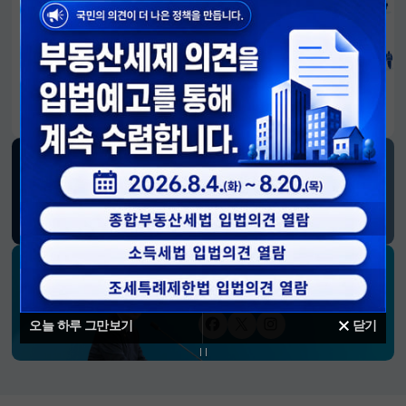
알림판
국민이 만든 대전환의 길-회복과 도약, 모두의 1년
SNS 소식
재정경제부
블로그
페이스북
트위터(X)
유튜브
인스타그램
소통하는 경제 리더 구윤철 장관의
SNS 채널
오늘 하루 그만보기
닫기
페이스북
트위터(X)
인스타그램