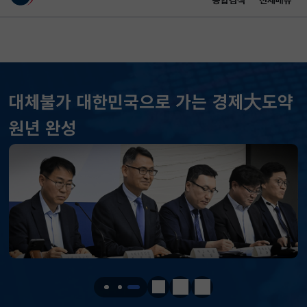
통합검색
전체메뉴
이 누리집은 대한민국 공식 전자정부 누리집입니다.
바로가기 메뉴
메인 콘텐츠
대체불가 대한민국으로 가는 경제大도약
원년 완성
KOSPI
6258.77
37.61(하락)
KOSDAQ
798.81
2.86(하락)
국고채(3년)
3.746
0.004(상승)
달러-원
1417.7000
6.1000(하락)
정지
이전
다음
KOSPI
6258.77
37.61(하락)