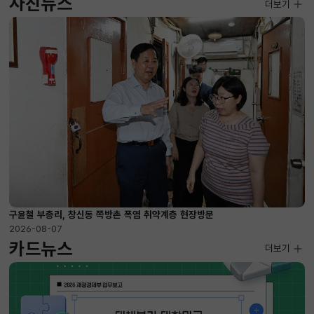
사진뉴스
사진뉴스
더보기
2026-08-07 ~ 2026-09-10
구윤철 부총리, 창신동 쪽방촌 폭염 취약계층 현장방문
2026-08-07
카드뉴스
더보기