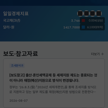
KOSDAQ
798.81
2.86(하락)
일일경제지표
정지
이전
다음
일일경
국고채(3년)
3.746
0.004(상승)
달러-원
1417.7000
6.1000(하락)
KOSPI
6258.77
37.61(하락)
KOSDAQ
798.81
2.86(하락)
보도·참고자료
더보기
국고채(3년)
3.746
0.004(상승)
조세분석과
달러-원
1417.7000
6.1000(하락)
[보도참고] 출산·혼인세액공제 등 세제지원 제도는 종료되는 것
이 아니라 재정(예산)지원으로 방식이 변경됩니다.
정부는 ’26.8.3.(월) 「2026년 세제개편안」을 통해 조세지출 방식으
로 지원하고 있는 일부 제도를 재정(예산)지원 방법으로 전환한다고
발표하였습니다. 이와 관련하여 재정(예산)지원으로 전환되는 제도의
2026-08-07
주요 내용 및 기대효과를 다음과 같이 설명드립니다. 자세한...