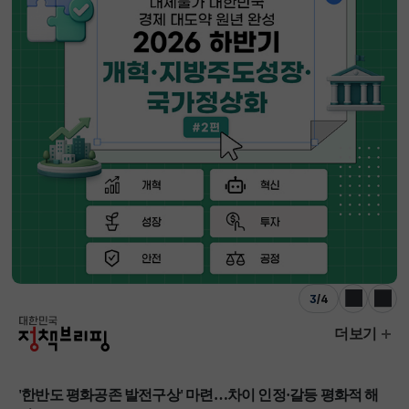
3
/
4
이전
다음