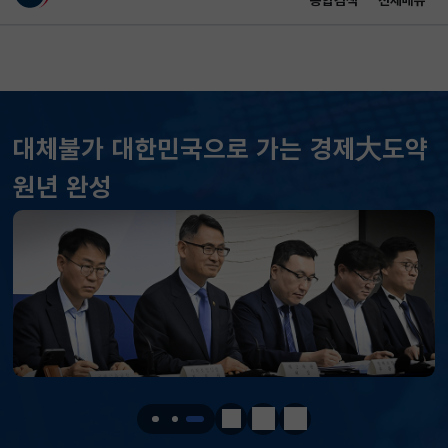
통합검색
전체메뉴
이 누리집은 대한민국 공식 전자정부 누리집입니다.
바로가기 메뉴
메인 콘텐츠
대체불가 대한민국으로 가는 경제大도약
KOSPI
6258.77
37.61(하락)
원년 완성
KOSDAQ
798.81
2.86(하락)
국고채(3년)
3.746
0.004(상승)
달러-원
1417.7000
6.1000(하락)
KOSPI
6258.77
37.61(하락)
KOSDAQ
798.81
2.86(하락)
정지
이전
다음
국고채(3년)
3.746
0.004(상승)