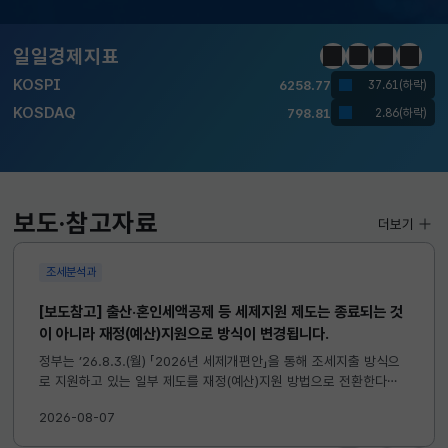
달러-원
1417.7000
6.1000(하락)
일일경제지표
정지
이전
다음
일일경
KOSPI
6258.77
37.61(하락)
KOSDAQ
798.81
2.86(하락)
국고채(3년)
3.746
0.004(상승)
달러-원
1417.7000
6.1000(하락)
보도·참고자료
더보기
조세분석과
[보도참고] 출산·혼인세액공제 등 세제지원 제도는 종료되는 것
이 아니라 재정(예산)지원으로 방식이 변경됩니다.
정부는 ’26.8.3.(월) 「2026년 세제개편안」을 통해 조세지출 방식으
로 지원하고 있는 일부 제도를 재정(예산)지원 방법으로 전환한다고
발표하였습니다. 이와 관련하여 재정(예산)지원으로 전환되는 제도의
2026-08-07
주요 내용 및 기대효과를 다음과 같이 설명드립니다. 자세한...