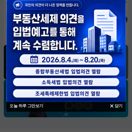
알림판
국민이 만든 대전환의 길-회복과 도약, 모두의 1년
SNS 소식
재정경제부
블로그
페이스북
트위터(X)
유튜브
인스타그램
소통하는 경제 리더 구윤철 장관의
SNS 채널
오늘 하루 그만보기
닫기
페이스북
트위터(X)
인스타그램