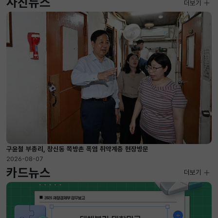
사진뉴스
사진뉴스
더보기
2026-08-07 ~ 2026-09-10
구윤철 부총리, 창신동 쪽방촌 폭염 취약계층 현장방문
2026-08-07
카드뉴스
더보기