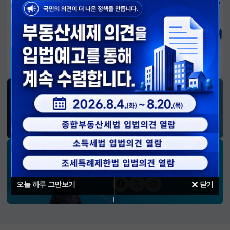
알림판
국민이 만든 대전환의 길-회복과 도약, 모두의 1년
SNS 소식
재정경제부
블로그
페이스북
트위터(X)
유튜브
인스타그램
소통하는 경제 리더 구윤철 장관의
SNS 채널
오늘 하루 그만보기
닫기
페이스북
트위터(X)
인스타그램