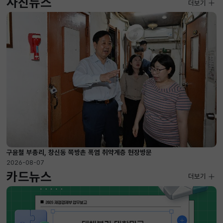
사진뉴스
사진뉴스
더보기
2026-08-07 ~ 2026-09-10
구윤철 부총리, 창신동 쪽방촌 폭염 취약계층 현장방문
2026-08-07
카드뉴스
더보기