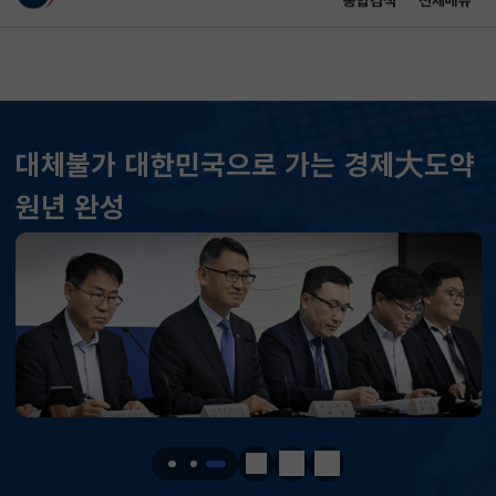
통합검색
전체메뉴
이 누리집은 대한민국 공식 전자정부 누리집입니다.
바로가기 메뉴
메인 콘텐츠
대체불가 대한민국으로 가는 경제大도약
KOSPI
6258.77
37.61(하락)
원년 완성
KOSDAQ
798.81
2.86(하락)
국고채(3년)
3.746
0.004(상승)
달러-원
1410.6000
13.2000(하락)
KOSPI
6258.77
37.61(하락)
KOSDAQ
798.81
2.86(하락)
정지
이전
다음
국고채(3년)
3.746
0.004(상승)