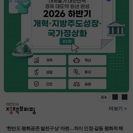
3
/
4
이전
다음