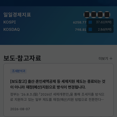
달러-원
1410.6000
13.2000(하락)
일일경제지표
정지
이전
다음
일일경
KOSPI
6258.77
37.61(하락)
KOSDAQ
798.81
2.86(하락)
국고채(3년)
3.746
0.004(상승)
달러-원
1410.6000
13.2000(하락)
보도·참고자료
더보기
조세분석과
[보도참고] 출산·혼인세액공제 등 세제지원 제도는 종료되는 것
이 아니라 재정(예산)지원으로 방식이 변경됩니다.
정부는 ’26.8.3.(월) 「2026년 세제개편안」을 통해 조세지출 방식으
로 지원하고 있는 일부 제도를 재정(예산)지원 방법으로 전환한다고
발표하였습니다. 이와 관련하여 재정(예산)지원으로 전환되는 제도의
2026-08-07
주요 내용 및 기대효과를 다음과 같이 설명드립니다. 자세한...