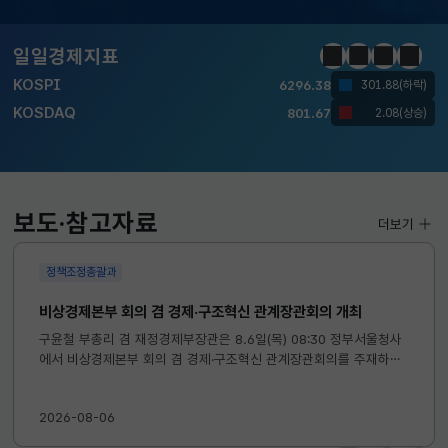
KOSDAQ
801.67
2.08(상승)
일일경제지표
정지
이전
다음
일일경
국고채(3년)
3.742
0.073(상승)
달러-원
1424.9000
0.2000(상승)
KOSPI
6296.38
301.88(하락)
KOSDAQ
801.67
2.08(상승)
보도·참고자료
더보기
정책조정총괄과
국고채(3년)
3.742
0.073(상승)
달러-원
1424.9000
0.2000(상승)
비상경제본부 회의 겸 경제·구조혁신 관계장관회의 개최
구윤철 부총리 겸 재정경제부장관은 8.6일(목) 08:30 정부서울청사
에서 비상경제본부 회의 겸 경제·구조혁신 관계장관회의를 주재하였
습니다. ※ 자세한 내용은 첨부자료를 참고하여 주시기 바랍니다....
2026-08-06