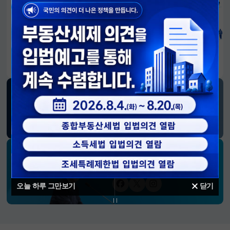
알림판
국민이 만든 대전환의 길-회복과 도약, 모두의 1년
SNS 소식
재정경제부
블로그
페이스북
트위터(X)
유튜브
인스타그램
소통하는 경제 리더 구윤철 장관의
SNS 채널
오늘 하루 그만보기
닫기
페이스북
트위터(X)
인스타그램