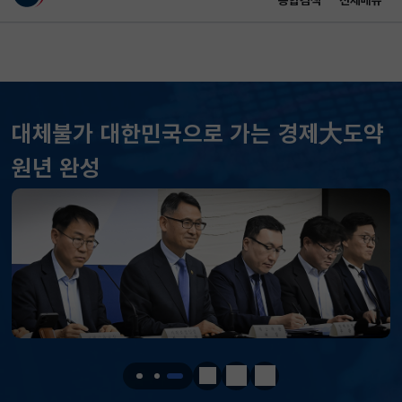
통합검색
전체메뉴
이 누리집은 대한민국 공식 전자정부 누리집입니다.
바로가기 메뉴
메인 콘텐츠
대체불가 대한민국으로 가는 경제大도약
원년 완성
KOSPI
6296.38
301.88(하락)
KOSDAQ
801.67
2.08(상승)
국고채(3년)
3.742
0.073(상승)
달러-원
1424.9000
0.2000(상승)
정지
이전
다음
KOSPI
6296.38
301.88(하락)