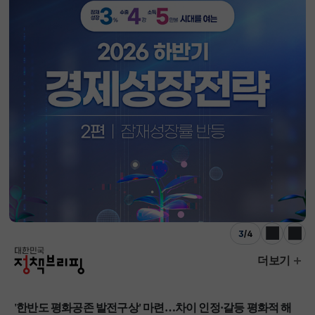
3
/
4
이전
다음