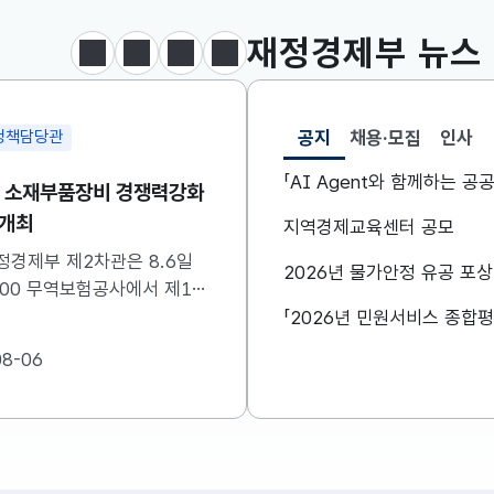
달러-원
1410.6000
13.2000(하락)
재정경제부
뉴스
정지
이전
다음
보도·참고자료 더보기
공지
채용·모집
인사
정책담당관
조세분석과
선택됨
공지
「AI Agent와 함께하는 
차 소재부품장비 경쟁력강화
[보도참고] 출산·혼인세
 개최
세제지원 제도는 종료되
지역경제교육센터 공모
니라 재정(예산)지원으
정경제부 제2차관은 8.6일
정부는 ’26.8.3.(월) 「2
2026년 물가안정 유공 포
변경됩니다.
0:00 무역보험공사에서 제16
개편안」을 통해 조세지출
·부품·장비 경쟁력강화위원회
지원하고 있는 일부 제도를
하였습니다. 자세한 내용은
산)지원 방법으로 전환한
08-06
2026-08-07
참고하시기 바랍니다....
였습니다. 이와 관련하여 
지원으로 전환되는 제도의
및 기대효과를 다음과 같
니다. 자세한...