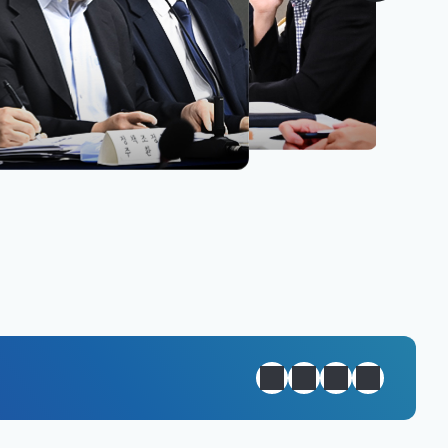
원년 완성
정지
이전
다음
일일경제지