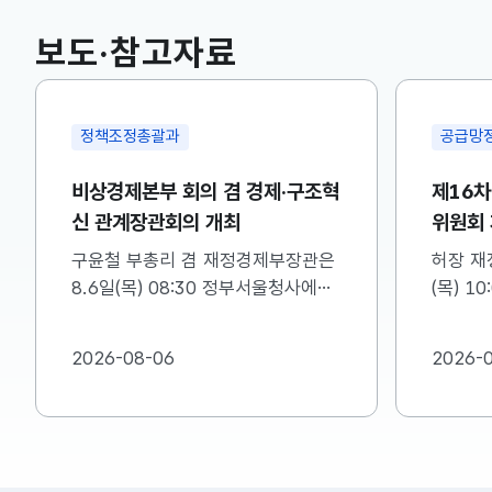
국고채(3년)
3.746
0.004(상승)
보도·참고자료
정책조정총괄과
공급망
비상경제본부 회의 겸 경제·구조혁
제16
신 관계장관회의 개최
위원회
구윤철 부총리 겸 재정경제부장관은
허장 재
8.6일(목) 08:30 정부서울청사에서
(목) 1
비상경제본부 회의 겸 경제·구조혁신
차 소재
관계장관회의를 주재하였습니다. ※
를 주재
2026-08-06
2026-
자세한 내용은 첨부자료를 참고하여
첨부를 
주시기 바랍니다....