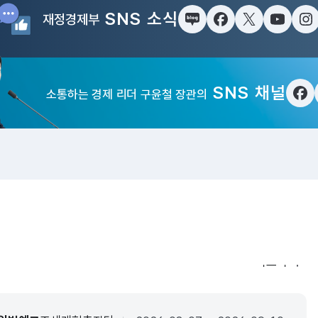
SNS 소식
재정경제부
블로그
페이스북
트위터(X)
유튜브
인
SNS 채널
소통하는 경제 리더 구윤철 장관의
페
입법·행정예
더보기