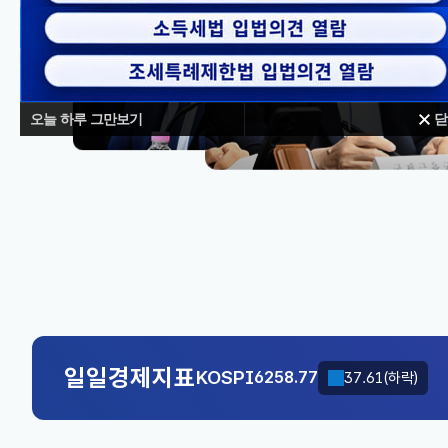
오늘 하루 그만보기
닫
대체불가
KOSPI
6258.77
37.61(하락)
국고채(3년)
3.746
0.004(상승)
KOSPI
6258.77
37.61(하락)
일일경제지표
국고채(3년)
3.746
0.004(상승)
KOSPI
6258.77
37.61(하락)