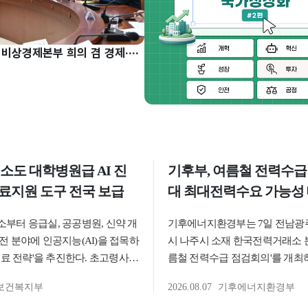
구윤철 부총리, 비상경제본부 희의 겸 경제·구조혁신 관계장관회의 주재