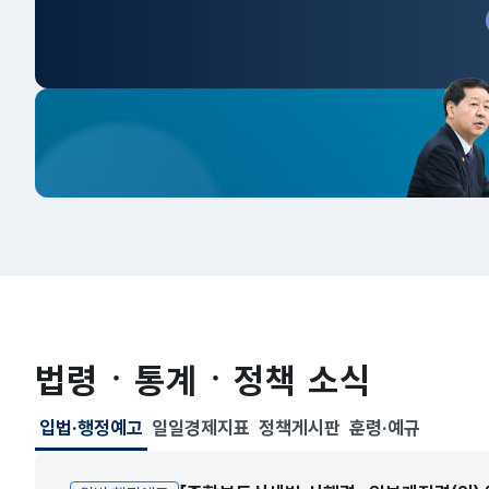
법령ㆍ통계ㆍ정책 소식
입법·행정예고
일일경제지표
정책게시판
훈령·예규
선택됨
입법·행정예고