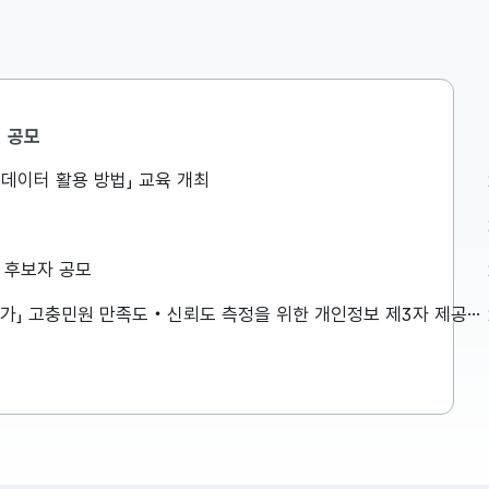
공모
민생안정지원단
공공데이터 활용 방법」 교육 개최
액공제 등
구윤철 부총리, 창신동 쪽방촌을
는 것이 아
방문하여 폭염 취약계층 생활환경
로 방식이
점검
026년 세제
구윤철 부총리는 8월 7일(금) 오전,
상 후보자 공모
 방식으로
창신동 쪽방촌을 방문하여 폭염 취약
 재정(예
계층 생활환경을 점검하였습니다. 보
「2026년 민원서비스 종합평가」 고충민원 만족도‧신뢰도 측정을 위한 개인정보 제3자 제공사항 공고
다고 발표하
다 자세한 내용은 첨부파일을 참고하
2026-08-07
재정(예산)
시기 바랍니다. ...
 주요 내용
이 설명드립