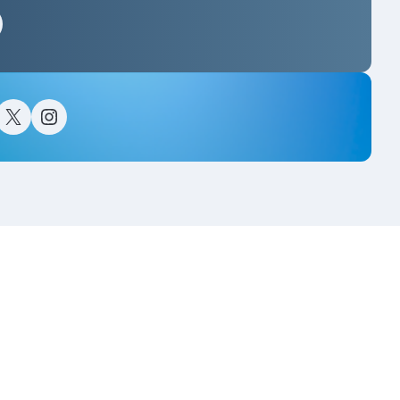
스타그램
이스북
트위터(X)
인스타그램
고