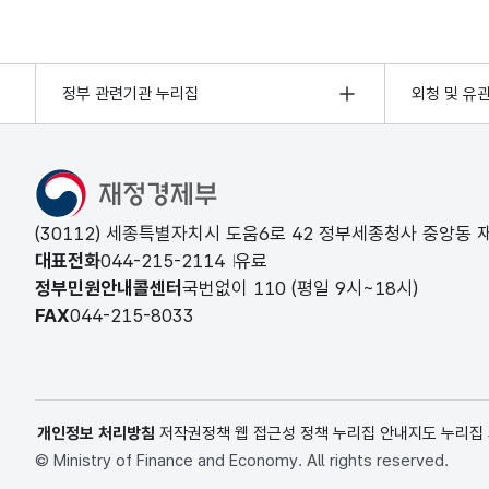
정부 관련기관 누리집
외청 및 유
(30112) 세종특별자치시 도움6로 42 정부세종청사 중앙동
대표전화
044-215-2114
유료
정부민원안내콜센터
국번없이
110
(평일 9시~18시)
FAX
044-215-8033
개인정보 처리방침
저작권정책
웹 접근성 정책
누리집 안내지도
누리집
© Ministry of Finance and Economy. All rights reserved.