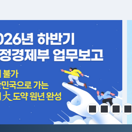
알림판
정지
이전
다음
한
전국민 공급망 애로 핫라인 개설