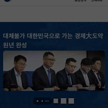
통합검색
전체메뉴
이 누리집은 대한민국 공식 전자정부 누리집입니다.
바로가기 메뉴
메인 콘텐츠
대체불가 대한민국으로 가는 경제大도약
KOSPI
6246.72
49.66(하락)
원년 완성
KOSDAQ
792.62
9.05(하락)
국고채(3년)
3.732
0.010(하락)
달러-원
1419.3000
4.5000(하락)
KOSPI
6246.72
49.66(하락)
KOSDAQ
792.62
9.05(하락)
정지
이전
다음
국고채(3년)
3.732
0.010(하락)