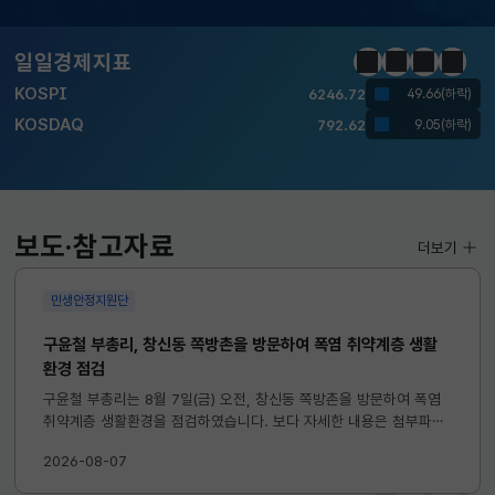
달러-원
1419.3000
4.5000(하락)
일일경제지표
정지
이전
다음
일일경
KOSPI
6246.72
49.66(하락)
KOSDAQ
792.62
9.05(하락)
국고채(3년)
3.732
0.010(하락)
달러-원
1419.3000
4.5000(하락)
보도·참고자료
더보기
민생안정지원단
구윤철 부총리, 창신동 쪽방촌을 방문하여 폭염 취약계층 생활
환경 점검
구윤철 부총리는 8월 7일(금) 오전, 창신동 쪽방촌을 방문하여 폭염
취약계층 생활환경을 점검하였습니다. 보다 자세한 내용은 첨부파일
을 참고하시기 바랍니다. ...
2026-08-07