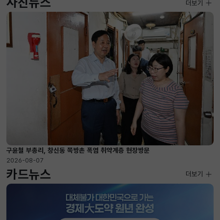
사진뉴스
사진뉴스
더보기
2026-08-07 ~ 2026-09-10
구윤철 부총리, 창신동 쪽방촌 폭염 취약계층 현장방문
2026-08-07
카드뉴스
더보기