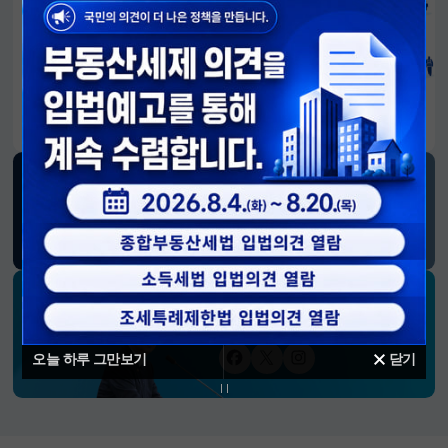
알림판
국민이 만든 대전환의 길-회복과 도약, 모두의 1년
SNS 소식
재정경제부
블로그
페이스북
트위터(X)
유튜브
인스타그램
소통하는 경제 리더 구윤철 장관의
SNS 채널
오늘 하루 그만보기
닫기
페이스북
트위터(X)
인스타그램