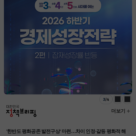
3
/
4
이전
다음