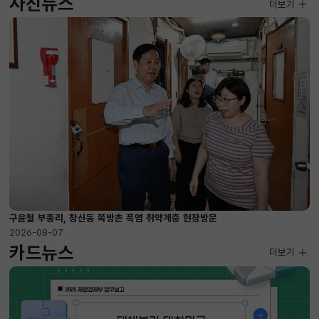
사진뉴스
사진뉴스
더보기
2026-08-07 ~ 2026-09-10
구윤철 부총리, 창신동 쪽방촌 폭염 취약계층 현장방문
2026-08-07
카드뉴스
더보기