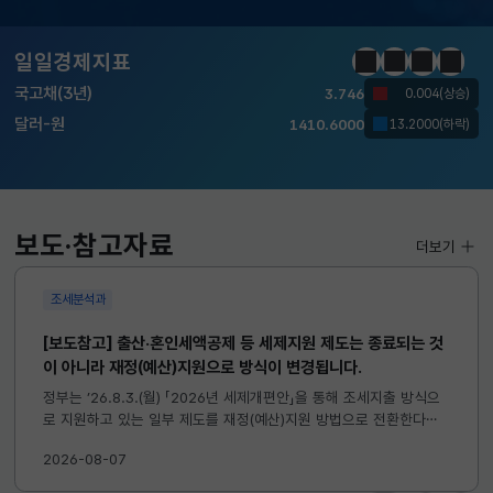
KOSDAQ
798.81
2.86(하락)
일일경제지표
정지
이전
다음
일일경
국고채(3년)
3.746
0.004(상승)
달러-원
1410.6000
13.2000(하락)
KOSPI
6258.77
37.61(하락)
KOSDAQ
798.81
2.86(하락)
보도·참고자료
더보기
국고채(3년)
3.746
0.004(상승)
조세분석과
달러-원
1410.6000
13.2000(하락)
[보도참고] 출산·혼인세액공제 등 세제지원 제도는 종료되는 것
이 아니라 재정(예산)지원으로 방식이 변경됩니다.
정부는 ’26.8.3.(월) 「2026년 세제개편안」을 통해 조세지출 방식으
로 지원하고 있는 일부 제도를 재정(예산)지원 방법으로 전환한다고
발표하였습니다. 이와 관련하여 재정(예산)지원으로 전환되는 제도의
2026-08-07
주요 내용 및 기대효과를 다음과 같이 설명드립니다. 자세한...