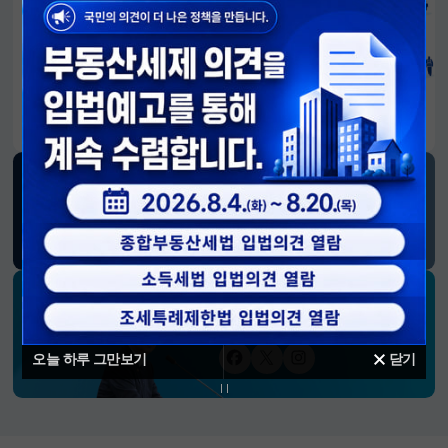
알림판
국민이 만든 대전환의 길-회복과 도약, 모두의 1년
SNS 소식
재정경제부
블로그
페이스북
트위터(X)
유튜브
인스타그램
소통하는 경제 리더 구윤철 장관의
SNS 채널
오늘 하루 그만보기
닫기
페이스북
트위터(X)
인스타그램