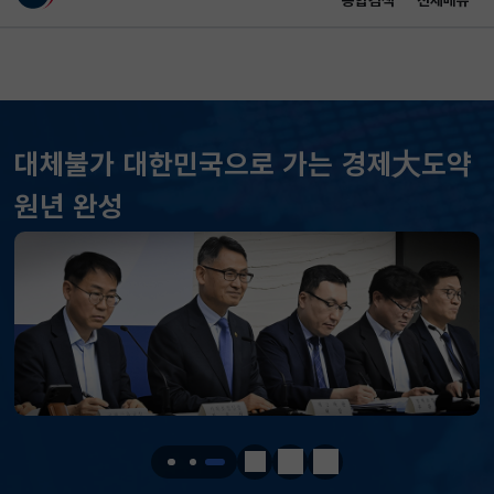
통합검색
전체메뉴
이 누리집은 대한민국 공식 전자정부 누리집입니다.
바로가기 메뉴
메인 콘텐츠
대체불가 대한민국으로 가는 경제大도약
원년 완성
KOSPI
6258.77
37.61(하락)
KOSDAQ
798.81
2.86(하락)
국고채(3년)
3.746
0.004(상승)
달러-원
1410.6000
13.2000(하락)
정지
이전
다음
KOSPI
6258.77
37.61(하락)