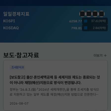
달러-원
1410.6000
13.2000(하락)
일일경제지표
정지
이전
다음
일일경
KOSPI
6258.77
37.61(하락)
KOSDAQ
798.81
2.86(하락)
국고채(3년)
3.746
0.004(상승)
달러-원
1410.6000
13.2000(하락)
보도·참고자료
더보기
조세분석과
[보도참고] 출산·혼인세액공제 등 세제지원 제도는 종료되는 것
이 아니라 재정(예산)지원으로 방식이 변경됩니다.
정부는 ’26.8.3.(월) 「2026년 세제개편안」을 통해 조세지출 방식으
로 지원하고 있는 일부 제도를 재정(예산)지원 방법으로 전환한다고
발표하였습니다. 이와 관련하여 재정(예산)지원으로 전환되는 제도의
2026-08-07
주요 내용 및 기대효과를 다음과 같이 설명드립니다. 자세한...