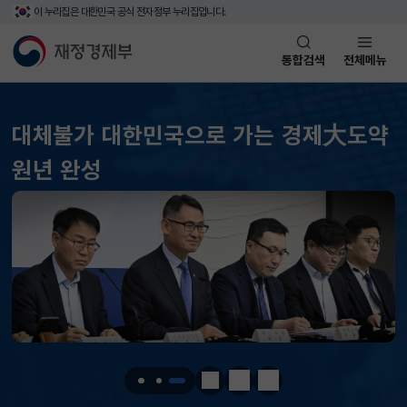
이 누리집은 대한민국 공식 전자정부 누리집입니다.
바로가기 메뉴
재정경제부(www.mofe.go.kr)
통합검색
전체메뉴
메인 콘텐츠
대체불가 대한민국으로 가는 경제大도약
KOSPI
6258.77
37.61(하락)
원년 완성
KOSDAQ
798.81
2.86(하락)
국고채(3년)
3.746
0.004(상승)
달러-원
1410.6000
13.2000(하락)
KOSPI
6258.77
37.61(하락)
KOSDAQ
798.81
2.86(하락)
정지
이전
다음
국고채(3년)
3.746
0.004(상승)