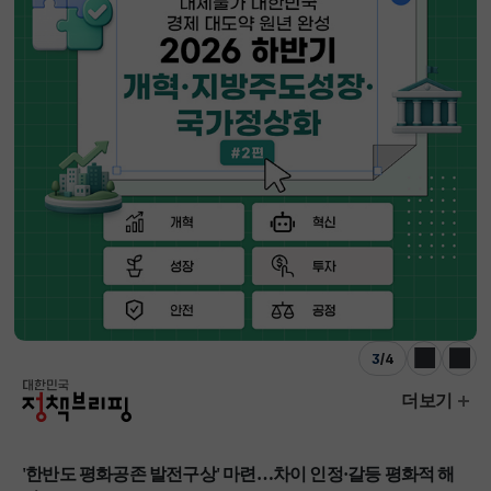
3
/
4
이전
다음