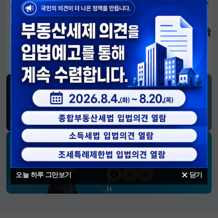
알림판
국민이 만든 대전환의 길-회복과 도약, 모두의 1년
SNS 소식
재정경제부
블로그
페이스북
트위터(X)
유튜브
인스타그램
소통하는 경제 리더 구윤철 장관의
SNS 채널
오늘 하루 그만보기
닫기
페이스북
트위터(X)
인스타그램