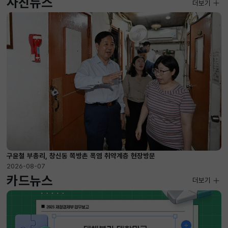
사진뉴스
사진뉴스
더보기
2026-08-07 ~ 2026-09-10
구윤철 부총리, 창신동 쪽방촌 폭염 취약계층 현장방문
2026-08-07
카드뉴스
더보기