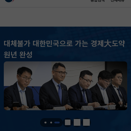
통합검색
전체메뉴
이 누리집은 대한민국 공식 전자정부 누리집입니다.
바로가기 메뉴
메인 콘텐츠
대체불가 대한민국으로 가는 경제大도약
KOSPI
6258.77
37.61(하락)
원년 완성
KOSDAQ
798.81
2.86(하락)
국고채(3년)
3.746
0.004(상승)
달러-원
1410.6000
13.2000(하락)
KOSPI
6258.77
37.61(하락)
KOSDAQ
798.81
2.86(하락)
정지
이전
다음
국고채(3년)
3.746
0.004(상승)