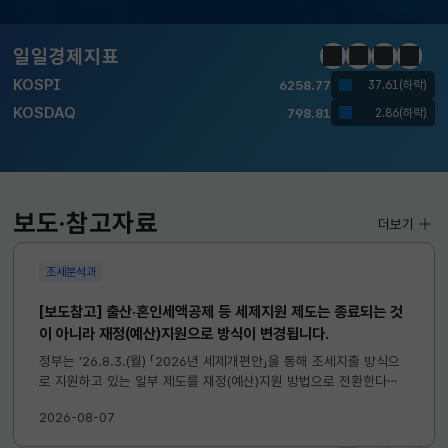
달러-원
1410.6000
13.2000(하락)
일일경제지표
정지
이전
다음
일일경
KOSPI
6258.77
37.61(하락)
KOSDAQ
798.81
2.86(하락)
국고채(3년)
3.746
0.004(상승)
달러-원
1410.6000
13.2000(하락)
보도·참고자료
더보기
조세분석과
[보도참고] 출산·혼인세액공제 등 세제지원 제도는 종료되는 것
이 아니라 재정(예산)지원으로 방식이 변경됩니다.
정부는 ’26.8.3.(월) 「2026년 세제개편안」을 통해 조세지출 방식으
로 지원하고 있는 일부 제도를 재정(예산)지원 방법으로 전환한다고
발표하였습니다. 이와 관련하여 재정(예산)지원으로 전환되는 제도의
2026-08-07
주요 내용 및 기대효과를 다음과 같이 설명드립니다. 자세한...