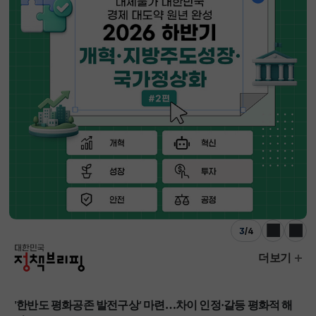
3
/
4
이전
다음