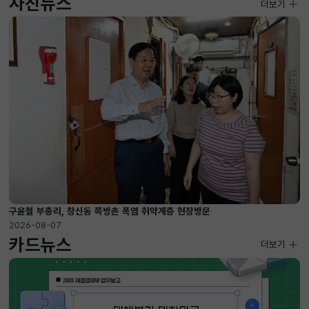
사진뉴스
사진뉴스
더보기
2026-08-07 ~ 2026-09-10
구윤철 부총리, 창신동 쪽방촌 폭염 취약계층 현장방문
2026-08-07
카드뉴스
더보기