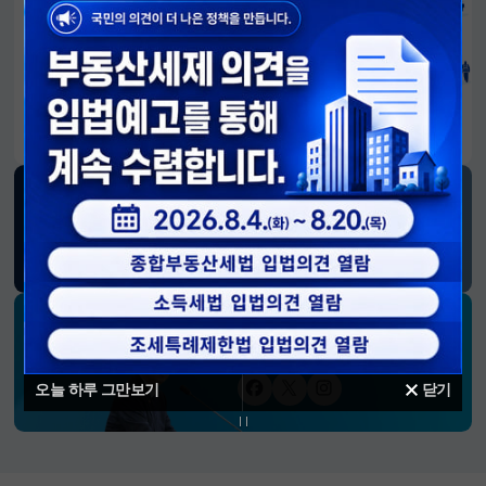
알림판
국민이 만든 대전환의 길-회복과 도약, 모두의 1년
SNS 소식
재정경제부
블로그
페이스북
트위터(X)
유튜브
인스타그램
소통하는 경제 리더 구윤철 장관의
SNS 채널
오늘 하루 그만보기
닫기
페이스북
트위터(X)
인스타그램