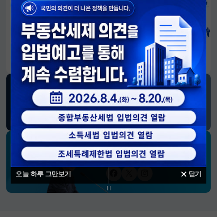
알림판
국민이 만든 대전환의 길-회복과 도약, 모두의 1년
SNS 소식
재정경제부
블로그
페이스북
트위터(X)
유튜브
인스타그램
소통하는 경제 리더 구윤철 장관의
SNS 채널
오늘 하루 그만보기
닫기
페이스북
트위터(X)
인스타그램