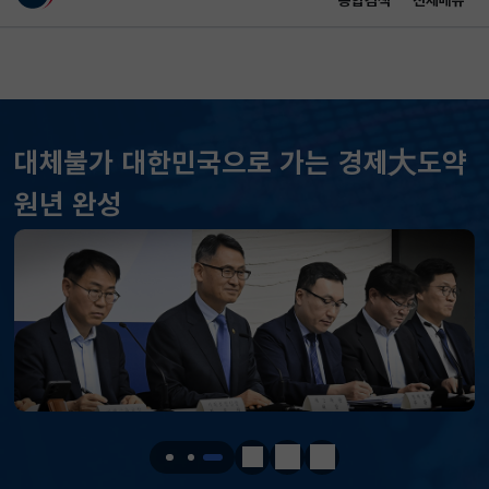
통합검색
전체메뉴
이 누리집은 대한민국 공식 전자정부 누리집입니다.
바로가기 메뉴
메인 콘텐츠
대체불가 대한민국으로 가는 경제大도약
원년 완성
KOSPI
6258.77
37.61(하락)
KOSDAQ
798.81
2.86(하락)
국고채(3년)
3.746
0.004(상승)
달러-원
1410.6000
13.2000(하락)
정지
이전
다음
KOSPI
6258.77
37.61(하락)