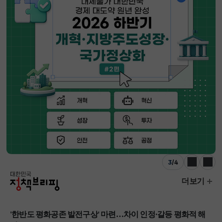
3
/
4
이전
다음