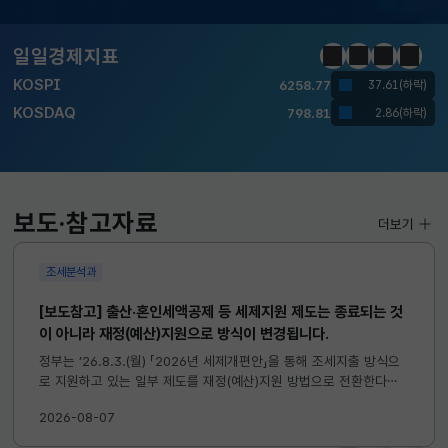
KOSDAQ
798.81
2.86(하락)
일일경제지표
정지
이전
다음
일일경
국고채(3년)
3.746
0.004(상승)
달러-원
1410.6000
13.2000(하락)
KOSPI
6258.77
37.61(하락)
KOSDAQ
798.81
2.86(하락)
보도·참고자료
더보기
국고채(3년)
3.746
0.004(상승)
조세분석과
달러-원
1410.6000
13.2000(하락)
[보도참고] 출산·혼인세액공제 등 세제지원 제도는 종료되는 것
이 아니라 재정(예산)지원으로 방식이 변경됩니다.
정부는 ’26.8.3.(월) 「2026년 세제개편안」을 통해 조세지출 방식으
로 지원하고 있는 일부 제도를 재정(예산)지원 방법으로 전환한다고
발표하였습니다. 이와 관련하여 재정(예산)지원으로 전환되는 제도의
2026-08-07
주요 내용 및 기대효과를 다음과 같이 설명드립니다. 자세한...