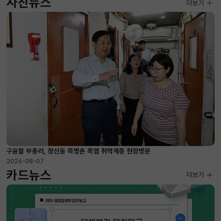
사진뉴스
사진뉴스
더보기
2026-08-07 ~ 2026-09-10
구윤철 부총리, 창신동 쪽방촌 폭염 취약계층 현장방문
2026-08-07
카드뉴스
더보기