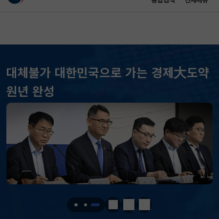
통합검색
전체메뉴
이 누리집은 대한민국 공식 전자정부 누리집입니다.
바로가기 메뉴
메인 콘텐츠
대체불가 대한민국으로 가는 경제大도약
원년 완성
KOSPI
6258.77
37.61(하락)
KOSDAQ
798.81
2.86(하락)
국고채(3년)
3.746
0.004(상승)
달러-원
1410.6000
13.2000(하락)
정지
이전
다음
KOSPI
6258.77
37.61(하락)