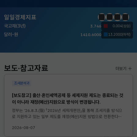
KOSDAQ
798.81
2.86(하락)
일일경제지표
정지
이전
다음
일일경
국고채(3년)
3.746
0.004(상승)
달러-원
1410.6000
13.2000(하락)
KOSPI
6258.77
37.61(하락)
KOSDAQ
798.81
2.86(하락)
보도·참고자료
더보기
국고채(3년)
3.746
0.004(상승)
조세분석과
달러-원
1410.6000
13.2000(하락)
[보도참고] 출산·혼인세액공제 등 세제지원 제도는 종료되는 것
이 아니라 재정(예산)지원으로 방식이 변경됩니다.
정부는 ’26.8.3.(월) 「2026년 세제개편안」을 통해 조세지출 방식으
로 지원하고 있는 일부 제도를 재정(예산)지원 방법으로 전환한다고
발표하였습니다. 이와 관련하여 재정(예산)지원으로 전환되는 제도의
2026-08-07
주요 내용 및 기대효과를 다음과 같이 설명드립니다. 자세한...