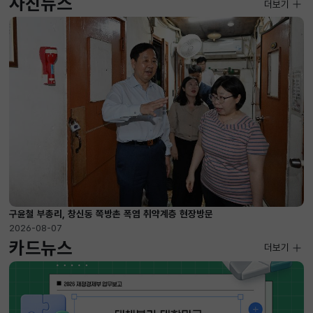
사진뉴스
사진뉴스
더보기
2026-08-07 ~ 2026-09-10
구윤철 부총리, 창신동 쪽방촌 폭염 취약계층 현장방문
2026-08-07
카드뉴스
더보기