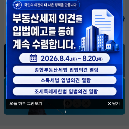
알림판
국민이 만든 대전환의 길-회복과 도약, 모두의 1년
SNS 소식
재정경제부
블로그
페이스북
트위터(X)
유튜브
인스타그램
소통하는 경제 리더 구윤철 장관의
SNS 채널
오늘 하루 그만보기
닫기
페이스북
트위터(X)
인스타그램