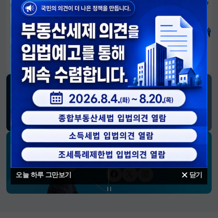
알림판
국민이 만든 대전환의 길-회복과 도약, 모두의 1년
SNS 소식
재정경제부
블로그
페이스북
트위터(X)
유튜브
인스타그램
소통하는 경제 리더 구윤철 장관의
SNS 채널
오늘 하루 그만보기
닫기
페이스북
트위터(X)
인스타그램