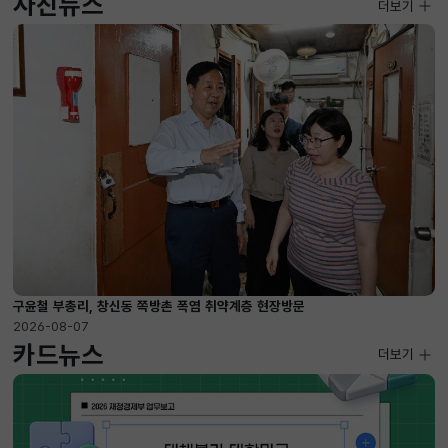
사진뉴스
사진뉴스
더보기
2026-08-07 ~ 2026-09-10
구윤철 부총리, 창신동 쪽방촌 폭염 취약계층 현장방문
2026-08-07
카드뉴스
더보기