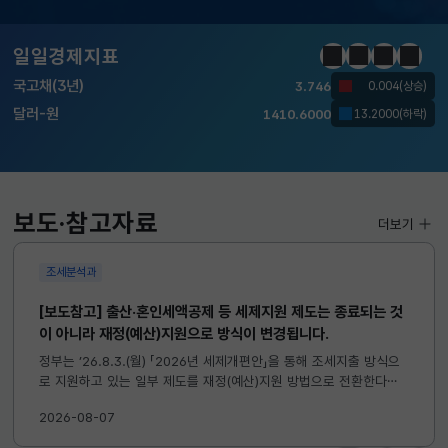
KOSDAQ
798.81
2.86(하락)
일일경제지표
정지
이전
다음
일일경
국고채(3년)
3.746
0.004(상승)
달러-원
1410.6000
13.2000(하락)
KOSPI
6258.77
37.61(하락)
KOSDAQ
798.81
2.86(하락)
보도·참고자료
더보기
국고채(3년)
3.746
0.004(상승)
조세분석과
달러-원
1410.6000
13.2000(하락)
[보도참고] 출산·혼인세액공제 등 세제지원 제도는 종료되는 것
이 아니라 재정(예산)지원으로 방식이 변경됩니다.
정부는 ’26.8.3.(월) 「2026년 세제개편안」을 통해 조세지출 방식으
로 지원하고 있는 일부 제도를 재정(예산)지원 방법으로 전환한다고
발표하였습니다. 이와 관련하여 재정(예산)지원으로 전환되는 제도의
2026-08-07
주요 내용 및 기대효과를 다음과 같이 설명드립니다. 자세한...