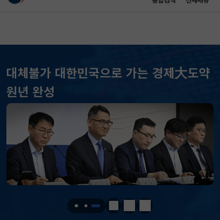
통합검색
전체메뉴
이 누리집은 대한민국 공식 전자정부 누리집입니다.
바로가기 메뉴
메인 콘텐츠
대체불가 대한민국으로 가는 경제大도약
원년 완성
KOSPI
6258.77
37.61(하락)
KOSDAQ
798.81
2.86(하락)
국고채(3년)
3.746
0.004(상승)
달러-원
1410.6000
13.2000(하락)
정지
이전
다음
KOSPI
6258.77
37.61(하락)