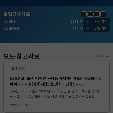
달러-원
1410.6000
13.2000(하락)
일일경제지표
정지
이전
다음
일일경
KOSPI
6258.77
37.61(하락)
KOSDAQ
798.81
2.86(하락)
국고채(3년)
3.746
0.004(상승)
달러-원
1410.6000
13.2000(하락)
보도·참고자료
더보기
조세분석과
[보도참고] 출산·혼인세액공제 등 세제지원 제도는 종료되는 것
이 아니라 재정(예산)지원으로 방식이 변경됩니다.
정부는 ’26.8.3.(월) 「2026년 세제개편안」을 통해 조세지출 방식으
로 지원하고 있는 일부 제도를 재정(예산)지원 방법으로 전환한다고
발표하였습니다. 이와 관련하여 재정(예산)지원으로 전환되는 제도의
2026-08-07
주요 내용 및 기대효과를 다음과 같이 설명드립니다. 자세한...