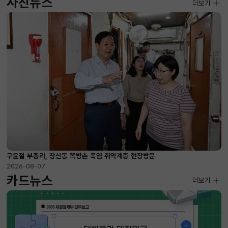
사진뉴스
사진뉴스
더보기
2026-08-07 ~ 2026-09-10
구윤철 부총리, 창신동 쪽방촌 폭염 취약계층 현장방문
2026-08-07
카드뉴스
더보기