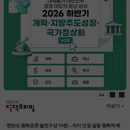
3
/
4
이전
다음