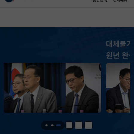
통합검색
전체메뉴
이 누리집은 대한민국 공식 전자정부 누리집입니다.
바로가기 메뉴
메인 콘텐츠
대체불가 대한민국으로 가는 경제大도약
KOSPI
6258.77
37.61(하락)
원년 완성
KOSDAQ
798.81
2.86(하락)
국고채(3년)
3.746
0.004(상승)
달러-원
1410.6000
13.2000(하락)
KOSPI
6258.77
37.61(하락)
KOSDAQ
798.81
2.86(하락)
정지
이전
다음
국고채(3년)
3.746
0.004(상승)