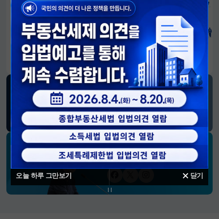
알림판
국민이 만든 대전환의 길-회복과 도약, 모두의 1년
SNS 소식
재정경제부
블로그
페이스북
트위터(X)
유튜브
인스타그램
소통하는 경제 리더 구윤철 장관의
SNS 채널
오늘 하루 그만보기
닫기
페이스북
트위터(X)
인스타그램