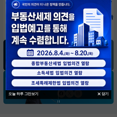
알림판
국민이 만든 대전환의 길-회복과 도약, 모두의 1년
SNS 소식
재정경제부
블로그
페이스북
트위터(X)
유튜브
인스타그램
소통하는 경제 리더 구윤철 장관의
SNS 채널
오늘 하루 그만보기
닫기
페이스북
트위터(X)
인스타그램