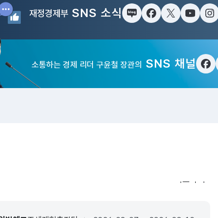
SNS 소식
재정경제부
블로그
페이스북
트위터(X)
유튜브
인
SNS 채널
소통하는 경제 리더 구윤철 장관의
페
입법·행정예
더보기