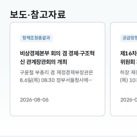
KOSPI
6258.77
37.61(하락)
보도·참고자료
국고채(3년)
3.746
0.004(상승)
정책조정총괄과
공급망
비상경제본부 회의 겸 경제·구조혁
제16
신 관계장관회의 개최
위원회
구윤철 부총리 겸 재정경제부장관은
허장 재
8.6일(목) 08:30 정부서울청사에서
(목) 1
비상경제본부 회의 겸 경제·구조혁신
차 소재
관계장관회의를 주재하였습니다. ※
를 주재
2026-08-06
2026-
자세한 내용은 첨부자료를 참고하여
첨부를 
주시기 바랍니다....