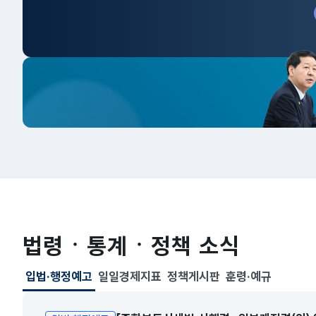
법령ㆍ통계ㆍ정책 소식
입법·행정예고
일일경제지표
정책게시판
훈령·예규
선택됨
입법·행정예고