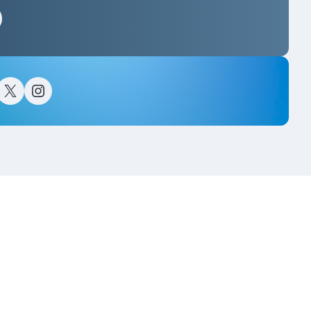
스타그램
이스북
트위터(X)
인스타그램
고