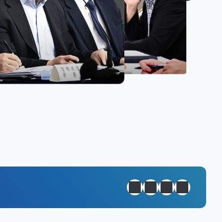
원년 완성
정지
이전
다음
일일경제지