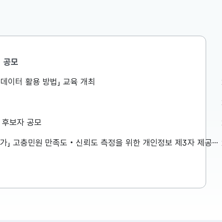
공모
민생안정지원단
공공데이터 활용 방법」 교육 개최
액공제 등
구윤철 부총리, 창신동 쪽방촌을
는 것이 아
방문하여 폭염 취약계층 생활환경
로 방식이
점검
026년 세제
구윤철 부총리는 8월 7일(금) 오전,
상 후보자 공모
 방식으로
창신동 쪽방촌을 방문하여 폭염 취약
 재정(예
계층 생활환경을 점검하였습니다. 보
「2026년 민원서비스 종합평가」 고충민원 만족도‧신뢰도 측정을 위한 개인정보 제3자 제공사항 공고
다고 발표하
다 자세한 내용은 첨부파일을 참고하
2026-08-07
재정(예산)
시기 바랍니다. ...
 주요 내용
이 설명드립