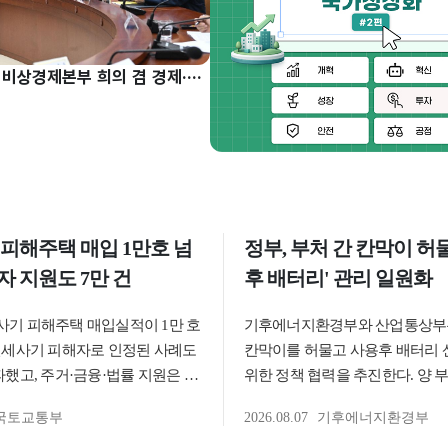
구윤철 부총리, 비상경제본부 희의 겸 경제·구조혁신 관계장관회의 주재