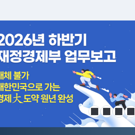
알림판
정지
이전
다음
한
전국민 공급망 애로 핫라인 개설