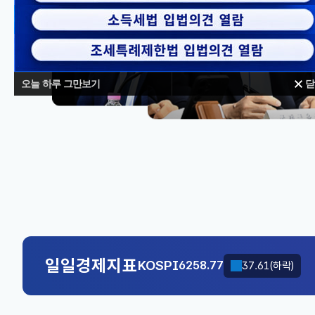
오늘 하루 그만보기
닫
대체불가
KOSPI
6258.77
37.61(하락)
국고채(3년)
3.746
0.004(상승)
KOSPI
6258.77
37.61(하락)
일일경제지표
국고채(3년)
3.746
0.004(상승)