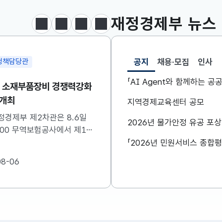
KOSDAQ
798.81
2.86(하락)
재정경제부
뉴스
달러-원
1410.6000
13.2000(하락)
정지
이전
다음
보도·참고자료 더보기
공지
채용·모집
인사
정책담당관
조세분석과
선택됨
공지
「AI Agent와 함께하는 
차 소재부품장비 경쟁력강화
[보도참고] 출산·혼인세
 개최
세제지원 제도는 종료되
지역경제교육센터 공모
니라 재정(예산)지원으
정경제부 제2차관은 8.6일
정부는 ’26.8.3.(월) 「2
2026년 물가안정 유공 포
변경됩니다.
0:00 무역보험공사에서 제16
개편안」을 통해 조세지출
·부품·장비 경쟁력강화위원회
지원하고 있는 일부 제도를
하였습니다. 자세한 내용은
산)지원 방법으로 전환한
08-06
2026-08-07
참고하시기 바랍니다....
였습니다. 이와 관련하여 
지원으로 전환되는 제도의
및 기대효과를 다음과 같
니다. 자세한...