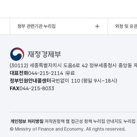
정부 관련기관 누리집
외청 및 유
(30112) 세종특별자치시 도움6로 42 정부세종청사 중앙동
대표전화
044-215-2114
유료
정부민원안내콜센터
국번없이
110
(평일 9시~18시)
FAX
044-215-8033
개인정보 처리방침
저작권정책
웹 접근성 정책
누리집 안내지도
누리집
© Ministry of Finance and Economy. All rights reserved.