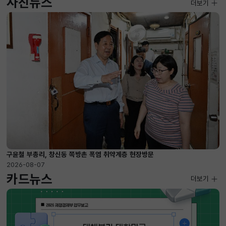
사진뉴스
사진뉴스
더보기
2026-08-07 ~ 2026-09-10
구윤철 부총리, 창신동 쪽방촌 폭염 취약계층 현장방문
2026-08-07
카드뉴스
더보기