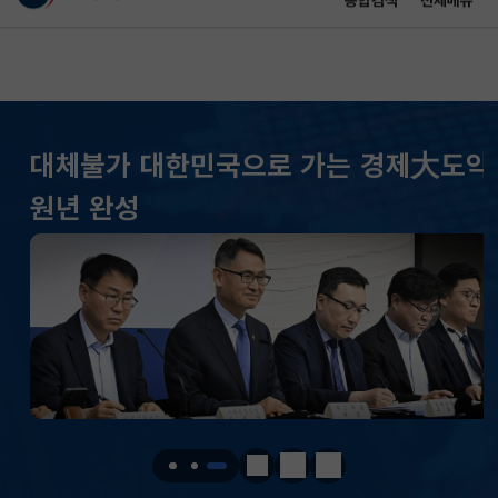
통합검색
전체메뉴
이 누리집은 대한민국 공식 전자정부 누리집입니다.
바로가기 메뉴
메인 콘텐츠
대체불가 대한민국으로 가는 경제大도약
KOSPI
6258.77
37.61(하락)
원년 완성
KOSDAQ
798.81
2.86(하락)
국고채(3년)
3.746
0.004(상승)
달러-원
1410.6000
13.2000(하락)
KOSPI
6258.77
37.61(하락)
KOSDAQ
798.81
2.86(하락)
정지
이전
다음
국고채(3년)
3.746
0.004(상승)