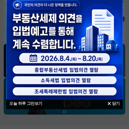
알림판
국민이 만든 대전환의 길-회복과 도약, 모두의 1년
SNS 소식
재정경제부
블로그
페이스북
트위터(X)
유튜브
인스타그램
소통하는 경제 리더 구윤철 장관의
SNS 채널
오늘 하루 그만보기
닫기
페이스북
트위터(X)
인스타그램