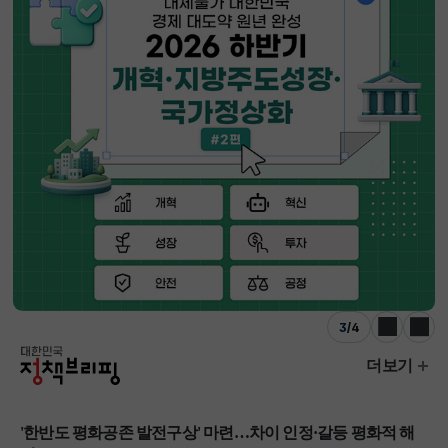
3
/
4
이전
다음