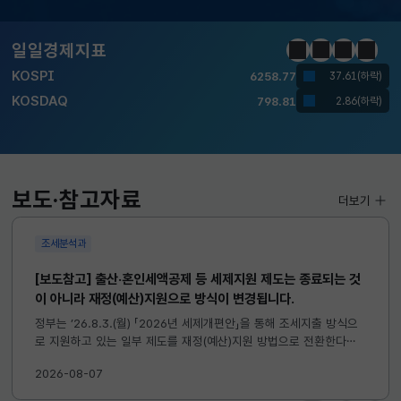
달러-원
1410.6000
13.2000(하락)
일일경제지표
정지
이전
다음
일일경
KOSPI
6258.77
37.61(하락)
KOSDAQ
798.81
2.86(하락)
국고채(3년)
3.746
0.004(상승)
달러-원
1410.6000
13.2000(하락)
보도·참고자료
더보기
조세분석과
[보도참고] 출산·혼인세액공제 등 세제지원 제도는 종료되는 것
이 아니라 재정(예산)지원으로 방식이 변경됩니다.
정부는 ’26.8.3.(월) 「2026년 세제개편안」을 통해 조세지출 방식으
로 지원하고 있는 일부 제도를 재정(예산)지원 방법으로 전환한다고
발표하였습니다. 이와 관련하여 재정(예산)지원으로 전환되는 제도의
2026-08-07
주요 내용 및 기대효과를 다음과 같이 설명드립니다. 자세한...