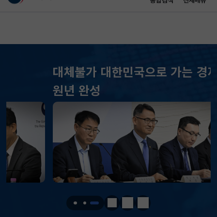
통합검색
전체메뉴
이 누리집은 대한민국 공식 전자정부 누리집입니다.
바로가기 메뉴
메인 콘텐츠
대체불가 대한민국으로 가는 경제大도약
KOSPI
6258.77
37.61(하락)
원년 완성
KOSDAQ
798.81
2.86(하락)
국고채(3년)
3.746
0.004(상승)
달러-원
1410.6000
13.2000(하락)
KOSPI
6258.77
37.61(하락)
KOSDAQ
798.81
2.86(하락)
정지
이전
다음
국고채(3년)
3.746
0.004(상승)