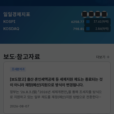
달러-원
1410.6000
13.2000(하락)
일일경제지표
정지
이전
다음
일일경
KOSPI
6258.77
37.61(하락)
KOSDAQ
798.81
2.86(하락)
국고채(3년)
3.746
0.004(상승)
달러-원
1410.6000
13.2000(하락)
보도·참고자료
더보기
조세분석과
[보도참고] 출산·혼인세액공제 등 세제지원 제도는 종료되는 것
이 아니라 재정(예산)지원으로 방식이 변경됩니다.
정부는 ’26.8.3.(월) 「2026년 세제개편안」을 통해 조세지출 방식으
로 지원하고 있는 일부 제도를 재정(예산)지원 방법으로 전환한다고
발표하였습니다. 이와 관련하여 재정(예산)지원으로 전환되는 제도의
2026-08-07
주요 내용 및 기대효과를 다음과 같이 설명드립니다. 자세한...