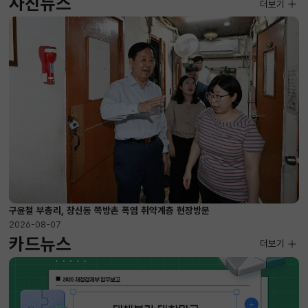
사진뉴스
사진뉴스
더보기
2026-08-07 ~ 2026-09-10
구윤철 부총리, 창신동 쪽방촌 폭염 취약계층 현장방문
2026-08-07
카드뉴스
더보기