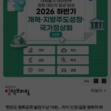
3
/
4
이전
다음