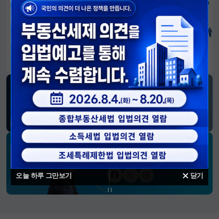
알림판
국민이 만든 대전환의 길-회복과 도약, 모두의 1년
SNS 소식
재정경제부
블로그
페이스북
트위터(X)
유튜브
인스타그램
소통하는 경제 리더 구윤철 장관의
SNS 채널
오늘 하루 그만보기
닫기
페이스북
트위터(X)
인스타그램