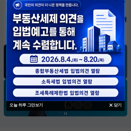
알림판
국민이 만든 대전환의 길-회복과 도약, 모두의 1년
SNS 소식
재정경제부
블로그
페이스북
트위터(X)
유튜브
인스타그램
소통하는 경제 리더 구윤철 장관의
SNS 채널
오늘 하루 그만보기
닫기
페이스북
트위터(X)
인스타그램