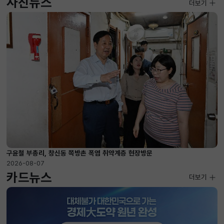
사진뉴스
사진뉴스
더보기
2026-08-07 ~ 2026-09-10
구윤철 부총리, 창신동 쪽방촌 폭염 취약계층 현장방문
2026-08-07
카드뉴스
더보기