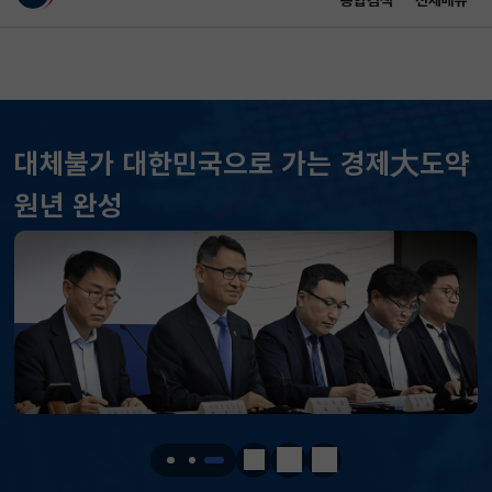
통합검색
전체메뉴
이 누리집은 대한민국 공식 전자정부 누리집입니다.
바로가기 메뉴
메인 콘텐츠
대체불가 대한민국으로 가는 경제大도약
KOSPI
6240.26
56.12(하락)
원년 완성
KOSDAQ
782.46
19.21(하락)
국고채(3년)
3.732
0.010(하락)
달러-원
1420.9000
2.9000(하락)
KOSPI
6240.26
56.12(하락)
KOSDAQ
782.46
19.21(하락)
정지
이전
다음
국고채(3년)
3.732
0.010(하락)