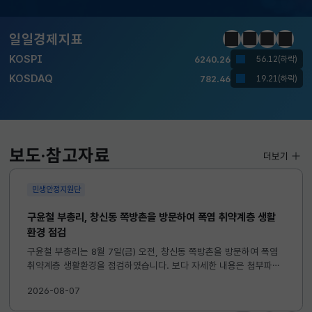
달러-원
1420.9000
2.9000(하락)
일일경제지표
정지
이전
다음
일일경
KOSPI
6240.26
56.12(하락)
KOSDAQ
782.46
19.21(하락)
국고채(3년)
3.732
0.010(하락)
달러-원
1420.9000
2.9000(하락)
보도·참고자료
더보기
민생안정지원단
구윤철 부총리, 창신동 쪽방촌을 방문하여 폭염 취약계층 생활
환경 점검
구윤철 부총리는 8월 7일(금) 오전, 창신동 쪽방촌을 방문하여 폭염
취약계층 생활환경을 점검하였습니다. 보다 자세한 내용은 첨부파일
을 참고하시기 바랍니다. ...
2026-08-07