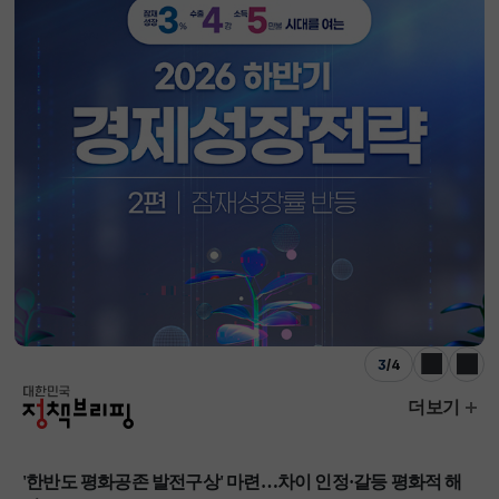
3
/
4
이전
다음