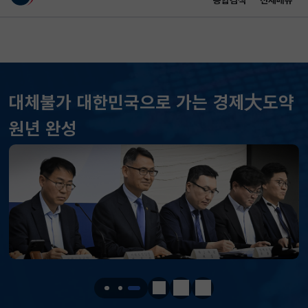
통합검색
전체메뉴
이 누리집은 대한민국 공식 전자정부 누리집입니다.
바로가기 메뉴
메인 콘텐츠
대체불가 대한민국으로 가는 경제大도약
원년 완성
KOSPI
6258.77
37.61(하락)
KOSDAQ
798.81
2.86(하락)
국고채(3년)
3.746
0.004(상승)
달러-원
1417.7000
6.1000(하락)
정지
이전
다음
KOSPI
6258.77
37.61(하락)