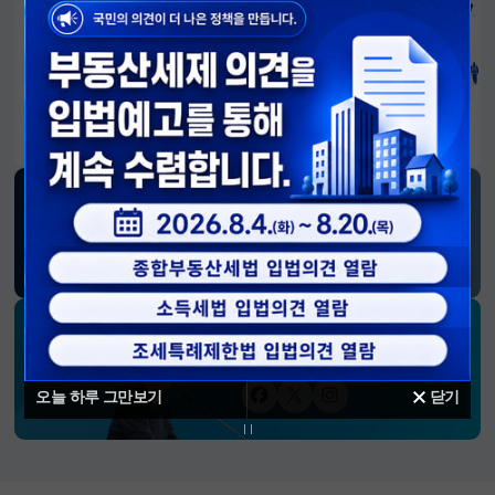
알림판
국민이 만든 대전환의 길-회복과 도약, 모두의 1년
SNS 소식
재정경제부
블로그
페이스북
트위터(X)
유튜브
인스타그램
소통하는 경제 리더 구윤철 장관의
SNS 채널
오늘 하루 그만보기
닫기
페이스북
트위터(X)
인스타그램