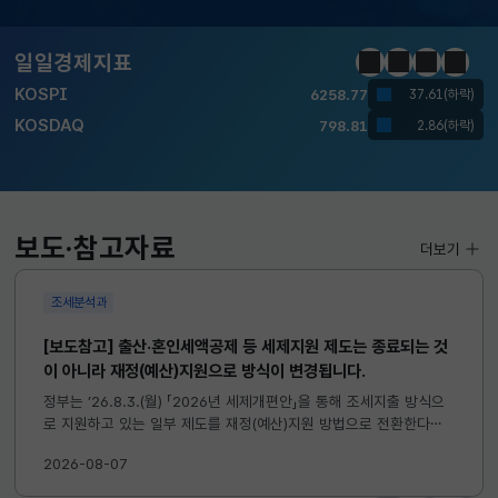
KOSDAQ
798.81
2.86(하락)
일일경제지표
정지
이전
다음
일일경
국고채(3년)
3.746
0.004(상승)
달러-원
1417.7000
6.1000(하락)
KOSPI
6258.77
37.61(하락)
KOSDAQ
798.81
2.86(하락)
보도·참고자료
더보기
국고채(3년)
3.746
0.004(상승)
조세분석과
달러-원
1417.7000
6.1000(하락)
[보도참고] 출산·혼인세액공제 등 세제지원 제도는 종료되는 것
이 아니라 재정(예산)지원으로 방식이 변경됩니다.
정부는 ’26.8.3.(월) 「2026년 세제개편안」을 통해 조세지출 방식으
로 지원하고 있는 일부 제도를 재정(예산)지원 방법으로 전환한다고
발표하였습니다. 이와 관련하여 재정(예산)지원으로 전환되는 제도의
2026-08-07
주요 내용 및 기대효과를 다음과 같이 설명드립니다. 자세한...