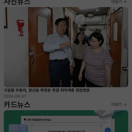
사진뉴스
사진뉴스
더보기
2026-08-07 ~ 2026-09-10
구윤철 부총리, 창신동 쪽방촌 폭염 취약계층 현장방문
2026-08-07
카드뉴스
더보기