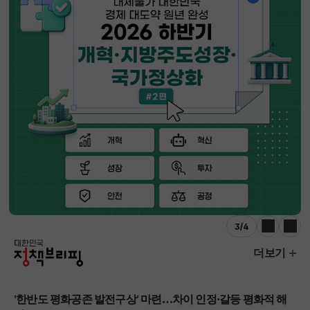
3
/
4
이전
다음