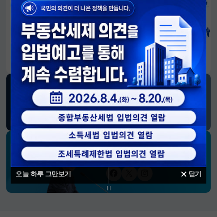
알림판
국민이 만든 대전환의 길-회복과 도약, 모두의 1년
SNS 소식
재정경제부
블로그
페이스북
트위터(X)
유튜브
인스타그램
소통하는 경제 리더 구윤철 장관의
SNS 채널
오늘 하루 그만보기
닫기
페이스북
트위터(X)
인스타그램