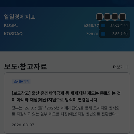
일일경제지표
KOSPI
6258.77
37.61(하락)
정지
이전
다음
일일경
KOSDAQ
798.81
2.86(하락)
국고채(3년)
3.746
0.004(상승)
달러-원
1410.6000
13.2000(하락)
보도·참고자료
더보기
KOSPI
6258.77
37.61(하락)
KOSDAQ
798.81
조세분석과
2.86(하락)
[보도참고] 출산·혼인세액공제 등 세제지원 제도는 종료되는 것
이 아니라 재정(예산)지원으로 방식이 변경됩니다.
국고채(3년)
3.746
0.004(상승)
정부는 ’26.8.3.(월) 「2026년 세제개편안」을 통해 조세지출 방식으
달러-원
1410.6000
13.2000(하락)
로 지원하고 있는 일부 제도를 재정(예산)지원 방법으로 전환한다고
발표하였습니다. 이와 관련하여 재정(예산)지원으로 전환되는 제도의
2026-08-07
주요 내용 및 기대효과를 다음과 같이 설명드립니다. 자세한...