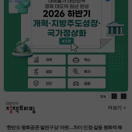
3
/
4
이전
다음