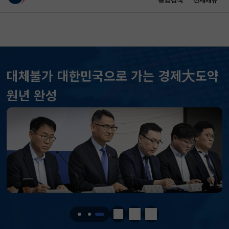
통합검색
전체메뉴
이 누리집은 대한민국 공식 전자정부 누리집입니다.
바로가기 메뉴
메인 콘텐츠
대체불가 대한민국으로 가는 경제大도약
원년 완성
KOSPI
6258.77
37.61(하락)
KOSDAQ
798.81
2.86(하락)
국고채(3년)
3.746
0.004(상승)
정지
이전
다음
달러-원
1410.6000
13.2000(하락)