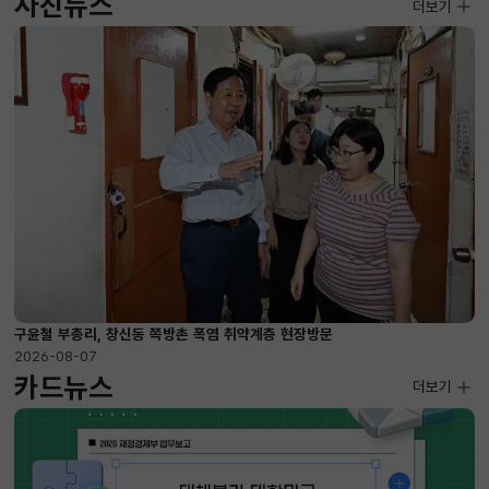
사진뉴스
사진뉴스
더보기
2026-08-07 ~ 2026-09-10
구윤철 부총리, 창신동 쪽방촌 폭염 취약계층 현장방문
2026-08-07
카드뉴스
더보기