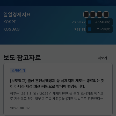
KOSPI
6258.77
37.61(하락)
KOSDAQ
798.81
2.86(하락)
일일경제지표
정지
이전
다음
일일경
국고채(3년)
3.746
0.004(상승)
달러-원
1410.6000
13.2000(하락)
KOSPI
6258.77
37.61(하락)
보도·참고자료
더보기
KOSDAQ
798.81
2.86(하락)
조세분석과
국고채(3년)
3.746
0.004(상승)
[보도참고] 출산·혼인세액공제 등 세제지원 제도는 종료되는 것
달러-원
1410.6000
13.2000(하락)
이 아니라 재정(예산)지원으로 방식이 변경됩니다.
정부는 ’26.8.3.(월) 「2026년 세제개편안」을 통해 조세지출 방식으
로 지원하고 있는 일부 제도를 재정(예산)지원 방법으로 전환한다고
발표하였습니다. 이와 관련하여 재정(예산)지원으로 전환되는 제도의
2026-08-07
주요 내용 및 기대효과를 다음과 같이 설명드립니다. 자세한...