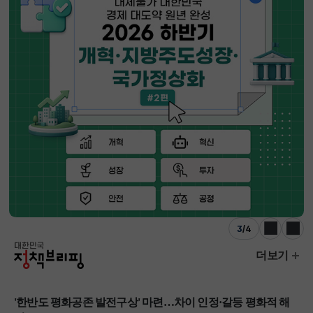
3
/
4
이전
다음