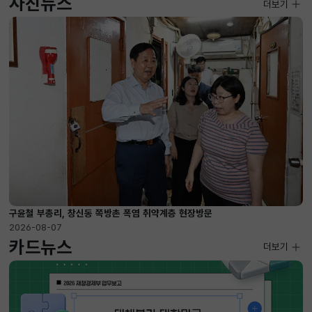
사진뉴스
사진뉴스
더보기
2026-08-07 ~ 2026-09-10
구윤철 부총리, 창신동 쪽방촌 폭염 취약계층 현장방문
2026-08-07
카드뉴스
더보기