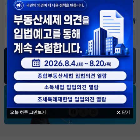
알림판
국민이 만든 대전환의 길-회복과 도약, 모두의 1년
SNS 소식
재정경제부
블로그
페이스북
트위터(X)
유튜브
인스타그램
소통하는 경제 리더 구윤철 장관의
SNS 채널
오늘 하루 그만보기
닫기
페이스북
트위터(X)
인스타그램