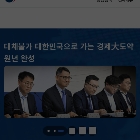
통합검색
전체메뉴
이 누리집은 대한민국 공식 전자정부 누리집입니다.
바로가기 메뉴
메인 콘텐츠
대체불가 대한민국으로 가는 경제大도약
원년 완성
KOSPI
6258.77
37.61(하락)
KOSDAQ
798.81
2.86(하락)
국고채(3년)
3.746
0.004(상승)
달러-원
1410.6000
13.2000(하락)
정지
이전
다음