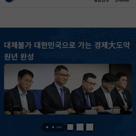
통합검색
전체메뉴
이 누리집은 대한민국 공식 전자정부 누리집입니다.
바로가기 메뉴
메인 콘텐츠
대체불가 대한민국으로 가는 경제大도약
KOSPI
6258.77
37.61(하락)
원년 완성
KOSDAQ
798.81
2.86(하락)
국고채(3년)
3.746
0.004(상승)
달러-원
1417.7000
6.1000(하락)
KOSPI
6258.77
37.61(하락)
KOSDAQ
798.81
2.86(하락)
정지
이전
다음
국고채(3년)
3.746
0.004(상승)