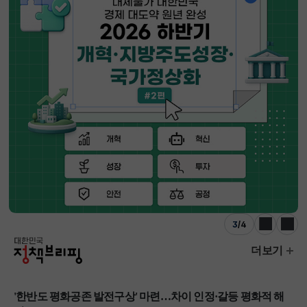
3
/
4
이전
다음