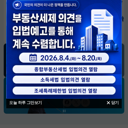
알림판
국민이 만든 대전환의 길-회복과 도약, 모두의 1년
SNS 소식
재정경제부
블로그
페이스북
트위터(X)
유튜브
인스타그램
소통하는 경제 리더 구윤철 장관의
SNS 채널
오늘 하루 그만보기
닫기
페이스북
트위터(X)
인스타그램