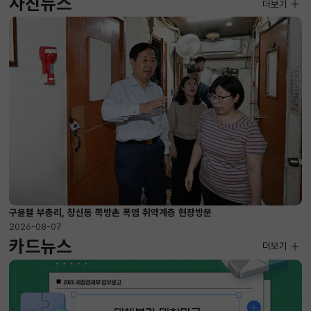
사진뉴스
사진뉴스
더보기
2026-08-07 ~ 2026-09-10
구윤철 부총리, 창신동 쪽방촌 폭염 취약계층 현장방문
2026-08-07
카드뉴스
더보기