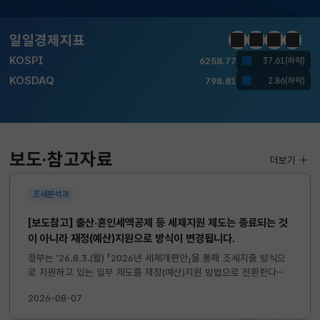
달러-원
1417.7000
6.1000(하락)
일일경제지표
정지
이전
다음
일일경
KOSPI
6258.77
37.61(하락)
KOSDAQ
798.81
2.86(하락)
국고채(3년)
3.746
0.004(상승)
달러-원
1417.7000
6.1000(하락)
보도·참고자료
더보기
조세분석과
[보도참고] 출산·혼인세액공제 등 세제지원 제도는 종료되는 것
이 아니라 재정(예산)지원으로 방식이 변경됩니다.
정부는 ’26.8.3.(월) 「2026년 세제개편안」을 통해 조세지출 방식으
로 지원하고 있는 일부 제도를 재정(예산)지원 방법으로 전환한다고
발표하였습니다. 이와 관련하여 재정(예산)지원으로 전환되는 제도의
2026-08-07
주요 내용 및 기대효과를 다음과 같이 설명드립니다. 자세한...