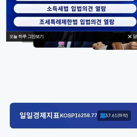
오늘 하루 그만보기
닫
대체불가
KOSPI
6258.77
37.61(하락)
국고채(3년)
3.746
0.004(상승)
KOSPI
6258.77
37.61(하락)
일일경제지표
국고채(3년)
3.746
0.004(상승)
KOSPI
6258.77
37.61(하락)