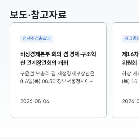
보도·참고자료
국고채(3년)
3.746
0.004(상승)
정책조정총괄과
공급망
비상경제본부 회의 겸 경제·구조혁
제16
신 관계장관회의 개최
위원회
구윤철 부총리 겸 재정경제부장관은
허장 재
8.6일(목) 08:30 정부서울청사에서
(목) 1
비상경제본부 회의 겸 경제·구조혁신
차 소재
관계장관회의를 주재하였습니다. ※
를 주재
2026-08-06
2026-
자세한 내용은 첨부자료를 참고하여
첨부를 
주시기 바랍니다....