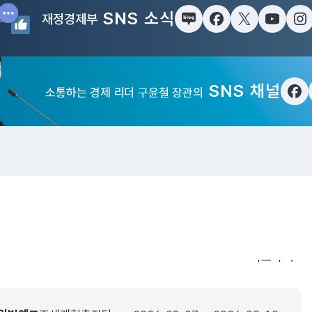
SNS 소식
재정경제부
블로그
페이스북
트위터(X)
유튜브
인
SNS 채널
소통하는 경제 리더 구윤철 장관의
페
입법·행정예
더보기