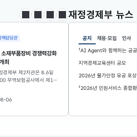
재정경제부
뉴스
달러-원
1410.6000
13.2000(하락)
정지
이전
다음
보도·참고자료 더보기
공지
채용·모집
인사
정책담당관
조세분석과
선택됨
공지
「AI Agent와 함께하는 
차 소재부품장비 경쟁력강화
[보도참고] 출산·혼인세
 개최
세제지원 제도는 종료되
지역경제교육센터 공모
니라 재정(예산)지원으
정경제부 제2차관은 8.6일
정부는 ’26.8.3.(월) 「2
2026년 물가안정 유공 포
변경됩니다.
0:00 무역보험공사에서 제16
개편안」을 통해 조세지출
·부품·장비 경쟁력강화위원회
지원하고 있는 일부 제도를
하였습니다. 자세한 내용은
산)지원 방법으로 전환한
08-06
2026-08-07
참고하시기 바랍니다....
였습니다. 이와 관련하여 
지원으로 전환되는 제도의
및 기대효과를 다음과 같
니다. 자세한...