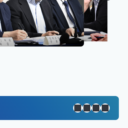
원년 완성
정지
이전
다음
일일경제지