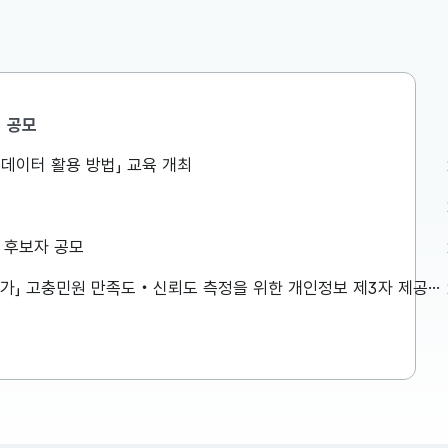
공모
민생안정지원단
공공데이터 활용 방법」 교육 개최
액공제 등
구윤철 부총리, 창신동 쪽방촌을
는 것이 아
방문하여 폭염 취약계층 생활환경
로 방식이
점검
026년 세제
구윤철 부총리는 8월 7일(금) 오전,
상 후보자 공모
 방식으로
창신동 쪽방촌을 방문하여 폭염 취약
 재정(예
계층 생활환경을 점검하였습니다. 보
「2026년 민원서비스 종합평가」 고충민원 만족도‧신뢰도 측정을 위한 개인정보 제3자 제공사항 공고
다고 발표하
다 자세한 내용은 첨부파일을 참고하
2026-08-07
재정(예산)
시기 바랍니다. ...
 주요 내용
이 설명드립