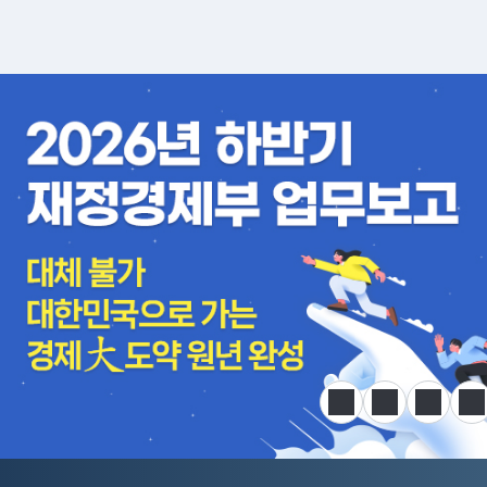
알림판
정지
이전
다음
한
전국민 공급망 애로 핫라인 개설