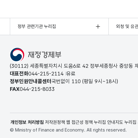
정부 관련기관 누리집
외청 및 유
(30112) 세종특별자치시 도움6로 42 정부세종청사 중앙동
대표전화
044-215-2114
유료
정부민원안내콜센터
국번없이
110
(평일 9시~18시)
FAX
044-215-8033
개인정보 처리방침
저작권정책
웹 접근성 정책
누리집 안내지도
누리집
© Ministry of Finance and Economy. All rights reserved.