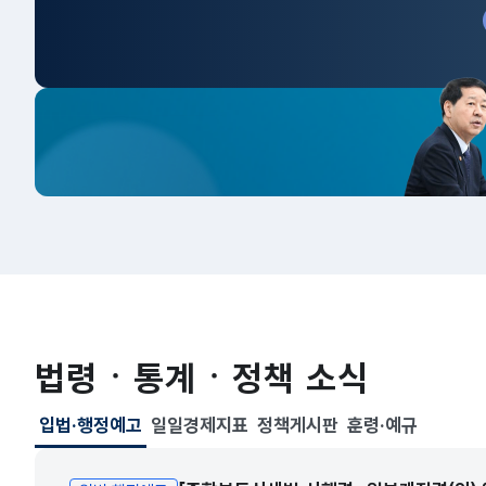
법령ㆍ통계ㆍ정책 소식
입법·행정예고
일일경제지표
정책게시판
훈령·예규
선택됨
입법·행정예고