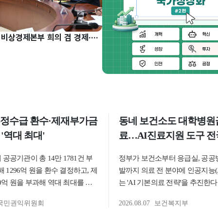
구윤철 부총리, 비상경제본부 희의 겸 경제·구조혁신 관계장관회의 주재