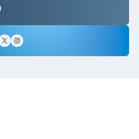
스타그램
이스북
트위터(X)
인스타그램
고