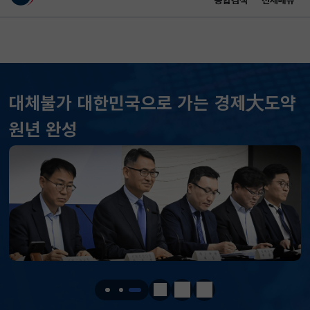
통합검색
전체메뉴
이 누리집은 대한민국 공식 전자정부 누리집입니다.
바로가기 메뉴
메인 콘텐츠
대체불가 대한민국으로 가는 경제大도약
원년 완성
KOSPI
6258.77
37.61(하락)
KOSDAQ
798.81
2.86(하락)
국고채(3년)
3.746
0.004(상승)
달러-원
1410.6000
13.2000(하락)
정지
이전
다음