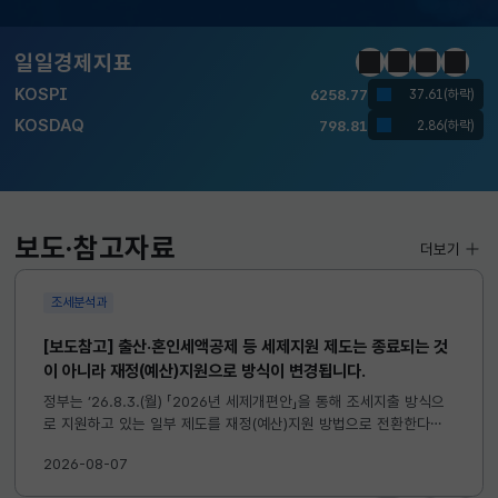
KOSPI
6258.77
37.61(하락)
KOSDAQ
798.81
2.86(하락)
일일경제지표
정지
이전
다음
일일경
국고채(3년)
3.746
0.004(상승)
달러-원
1410.6000
13.2000(하락)
KOSPI
6258.77
37.61(하락)
KOSDAQ
798.81
보도·참고자료
2.86(하락)
더보기
조세분석과
국고채(3년)
3.746
0.004(상승)
달러-원
1410.6000
13.2000(하락)
[보도참고] 출산·혼인세액공제 등 세제지원 제도는 종료되는 것
이 아니라 재정(예산)지원으로 방식이 변경됩니다.
정부는 ’26.8.3.(월) 「2026년 세제개편안」을 통해 조세지출 방식으
로 지원하고 있는 일부 제도를 재정(예산)지원 방법으로 전환한다고
발표하였습니다. 이와 관련하여 재정(예산)지원으로 전환되는 제도의
2026-08-07
주요 내용 및 기대효과를 다음과 같이 설명드립니다. 자세한...