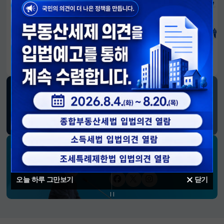
알림판
국민이 만든 대전환의 길-회복과 도약, 모두의 1년
SNS 소식
재정경제부
블로그
페이스북
트위터(X)
유튜브
인스타그램
소통하는 경제 리더 구윤철 장관의
SNS 채널
오늘 하루 그만보기
닫기
페이스북
트위터(X)
인스타그램