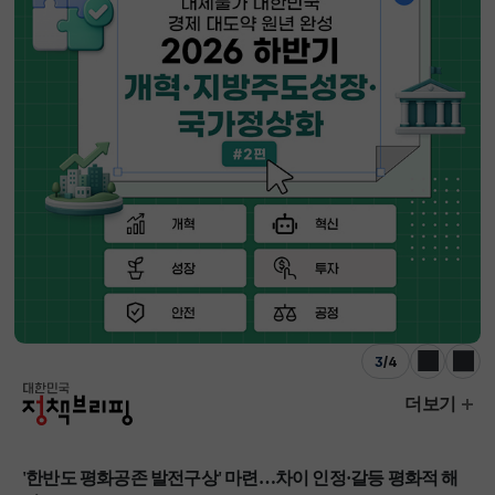
3
/
4
이전
다음