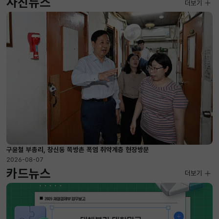
사진뉴스
사진뉴스
더보기
2026-08-07 ~ 2026-09-10
구윤철 부총리, 창신동 쪽방촌 폭염 취약계층 현장방문
2026-08-07
카드뉴스
더보기