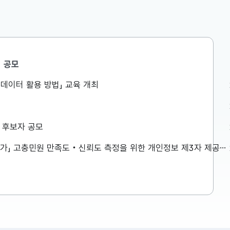
공모
민생안정지원단
공공데이터 활용 방법」 교육 개최
액공제 등
구윤철 부총리, 창신동 쪽방촌을
는 것이 아
방문하여 폭염 취약계층 생활환경
로 방식이
점검
026년 세제
구윤철 부총리는 8월 7일(금) 오전,
상 후보자 공모
 방식으로
창신동 쪽방촌을 방문하여 폭염 취약
 재정(예
계층 생활환경을 점검하였습니다. 보
「2026년 민원서비스 종합평가」 고충민원 만족도‧신뢰도 측정을 위한 개인정보 제3자 제공사항 공고
다고 발표하
다 자세한 내용은 첨부파일을 참고하
2026-08-07
재정(예산)
시기 바랍니다. ...
 주요 내용
이 설명드립