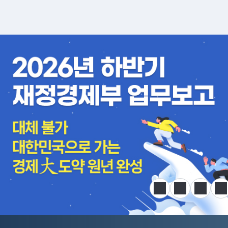
알림판
정지
이전
다음
한
전국민 공급망 애로 핫라인 개설