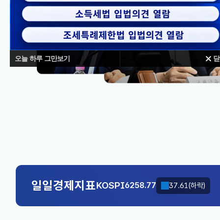
오늘 하루 그만보기
닫
대체불가
KOSPI
6258.77
37.61(하락)
국고채(3년)
3.746
0.004(상승)
KOSPI
6258.77
37.61(하락)
일일경제지표
국고채(3년)
3.746
0.004(상승)
KOSPI
6258.77
37.61(하락)