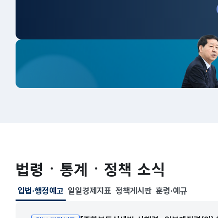
법령ㆍ통계ㆍ정책 소식
입법·행정예고
일일경제지표
정책게시판
훈령·예규
선택됨
입법·행정예고