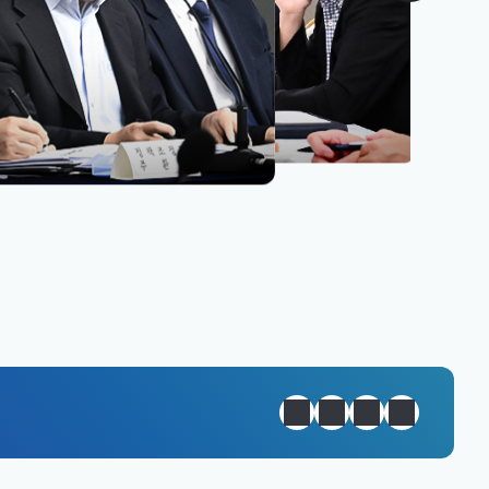
원년 완성
정지
이전
다음
일일경제지