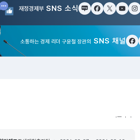
SNS 소식
재정경제부
블로그
페이스북
트위터(X)
유튜브
인
SNS 채널
소통하는 경제 리더 구윤철 장관의
페
입법·행정예
더보기