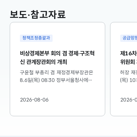
국고채(3년)
3.746
0.004(상승)
보도·참고자료
정책조정총괄과
공급망
비상경제본부 회의 겸 경제·구조혁
제16
신 관계장관회의 개최
위원회
구윤철 부총리 겸 재정경제부장관은
허장 재
8.6일(목) 08:30 정부서울청사에서
(목) 1
비상경제본부 회의 겸 경제·구조혁신
차 소재
관계장관회의를 주재하였습니다. ※
를 주재
2026-08-06
2026-
자세한 내용은 첨부자료를 참고하여
첨부를 
주시기 바랍니다....