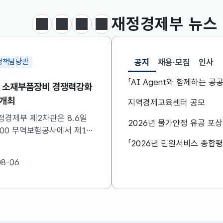
달러-원
1417.7000
6.1000(하락)
재정경제부
뉴스
정지
이전
다음
보도·참고자료 더보기
공지
채용·모집
인사
정책담당관
조세분석과
선택됨
공지
「AI Agent와 함께하는 
차 소재부품장비 경쟁력강화
[보도참고] 출산·혼인세
 개최
세제지원 제도는 종료되
지역경제교육센터 공모
니라 재정(예산)지원으
정경제부 제2차관은 8.6일
정부는 ’26.8.3.(월) 「2
2026년 물가안정 유공 포
변경됩니다.
0:00 무역보험공사에서 제16
개편안」을 통해 조세지출
·부품·장비 경쟁력강화위원회
지원하고 있는 일부 제도를
하였습니다. 자세한 내용은
산)지원 방법으로 전환한
08-06
2026-08-07
참고하시기 바랍니다....
였습니다. 이와 관련하여 
지원으로 전환되는 제도의
및 기대효과를 다음과 같
니다. 자세한...