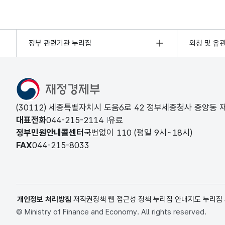
정부 관련기관 누리집
외청 및 유
(30112) 세종특별자치시 도움6로 42 정부세종청사 중앙동
대표전화
044-215-2114
유료
정부민원안내콜센터
국번없이
110
(평일 9시~18시)
FAX
044-215-8033
개인정보 처리방침
저작권정책
웹 접근성 정책
누리집 안내지도
누리집
© Ministry of Finance and Economy. All rights reserved.