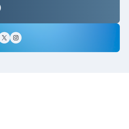
스타그램
이스북
트위터(X)
인스타그램
고