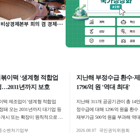
구윤철 부총리, 비상경제본부 희의 겸 경제·구조혁신 관계장관회의 주재