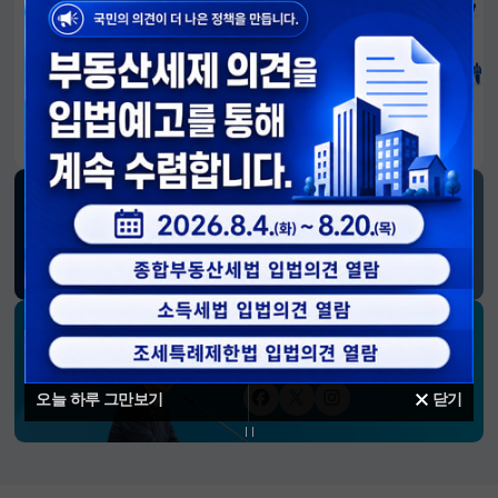
알림판
국민이 만든 대전환의 길-회복과 도약, 모두의 1년
SNS 소식
재정경제부
블로그
페이스북
트위터(X)
유튜브
인스타그램
소통하는 경제 리더 구윤철 장관의
SNS 채널
오늘 하루 그만보기
닫기
페이스북
트위터(X)
인스타그램