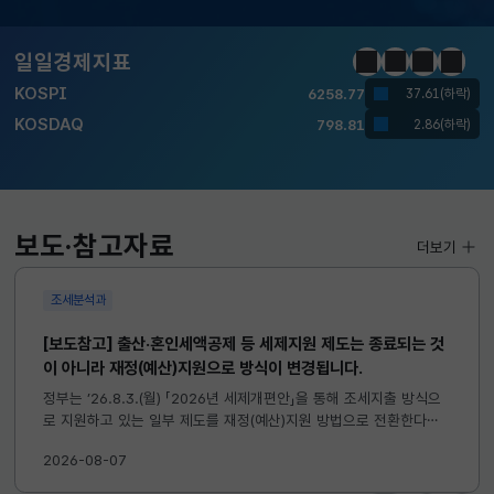
달러-원
1410.6000
13.2000(하락)
일일경제지표
정지
이전
다음
일일경
KOSPI
6258.77
37.61(하락)
KOSDAQ
798.81
2.86(하락)
국고채(3년)
3.746
0.004(상승)
달러-원
1410.6000
13.2000(하락)
보도·참고자료
더보기
조세분석과
[보도참고] 출산·혼인세액공제 등 세제지원 제도는 종료되는 것
이 아니라 재정(예산)지원으로 방식이 변경됩니다.
정부는 ’26.8.3.(월) 「2026년 세제개편안」을 통해 조세지출 방식으
로 지원하고 있는 일부 제도를 재정(예산)지원 방법으로 전환한다고
발표하였습니다. 이와 관련하여 재정(예산)지원으로 전환되는 제도의
2026-08-07
주요 내용 및 기대효과를 다음과 같이 설명드립니다. 자세한...