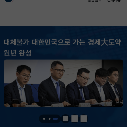
통합검색
전체메뉴
이 누리집은 대한민국 공식 전자정부 누리집입니다.
바로가기 메뉴
메인 콘텐츠
대체불가 대한민국으로 가는 경제大도약
KOSPI
6258.77
37.61(하락)
원년 완성
KOSDAQ
798.81
2.86(하락)
국고채(3년)
3.746
0.004(상승)
달러-원
1410.6000
13.2000(하락)
KOSPI
6258.77
37.61(하락)
KOSDAQ
798.81
2.86(하락)
정지
이전
다음
국고채(3년)
3.746
0.004(상승)