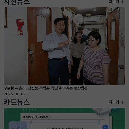
사진뉴스
사진뉴스
더보기
2026-08-07 ~ 2026-09-10
구윤철 부총리, 창신동 쪽방촌 폭염 취약계층 현장방문
2026-08-07
카드뉴스
더보기