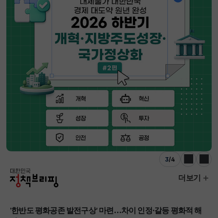
3
/
4
이전
다음