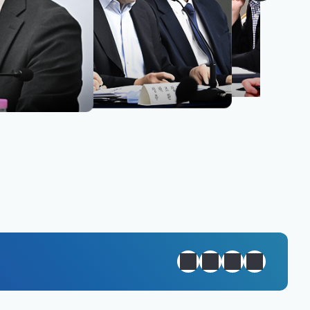
원년 완성
정지
이전
다음
일일경제지