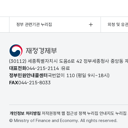
정부 관련기관 누리집
외청 및 유
(30112) 세종특별자치시 도움6로 42 정부세종청사 중앙동
대표전화
044-215-2114
유료
정부민원안내콜센터
국번없이
110
(평일 9시~18시)
FAX
044-215-8033
개인정보 처리방침
저작권정책
웹 접근성 정책
누리집 안내지도
누리집
© Ministry of Finance and Economy. All rights reserved.