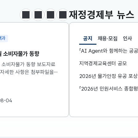
재정경제부
뉴스
정지
이전
다음
보도·참고자료 더보기
공지
채용·모집
인사
책과
정책조정총괄과
선택됨
공지
「AI Agent와 함께하는 
7월 소비자물가 동향
비상경제본부 회의 겸 
신 관계장관회의 개최
지역경제교육센터 공모
7월 소비자물가 동향 보도자료
 자세한 사항은 첨부파일을
구윤철 부총리 겸 재정경
2026년 물가안정 유공 포
기 바랍니다....
8.6일(목) 08:30 정부
비상경제본부 회의 겸 경
관계장관회의를 주재하였습니
08-04
2026-08-06
자세한 내용은 첨부자료를
주시기 바랍니다....