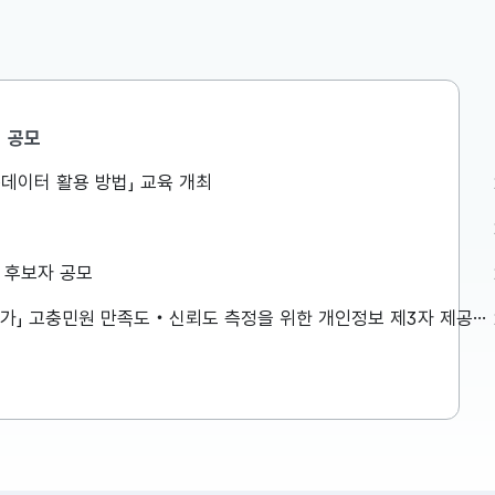
공모
공급망정책담당관
공공데이터 활용 방법」 교육 개최
경제·구조혁
제16차 소재부품장비 경쟁력강화
위원회 개최
제부장관은
허장 재정경제부 제2차관은 8.6일
상 후보자 공모
서울청사에서
(목) 10:00 무역보험공사에서 제16
제·구조혁신
차 소재·부품·장비 경쟁력강화위원회
「2026년 민원서비스 종합평가」 고충민원 만족도‧신뢰도 측정을 위한 개인정보 제3자 제공사항 공고
다. ※
를 주재하였습니다. 자세한 내용은
2026-08-06
 참고하여
첨부를 참고하시기 바랍니다....