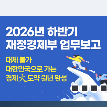
알림판
정지
이전
다음
한
전국민 공급망 애로 핫라인 개설