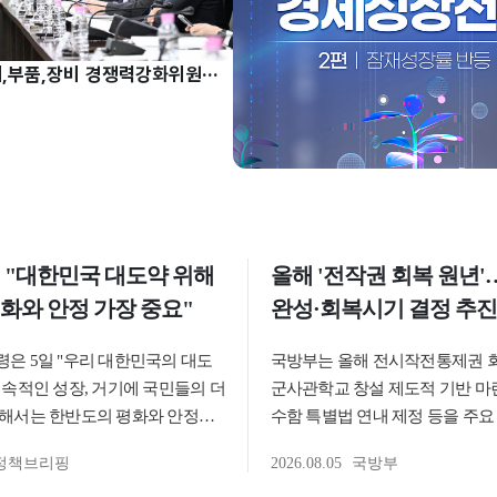
허장 차관, 소재,부품,장비 경쟁력강화위원회 주재