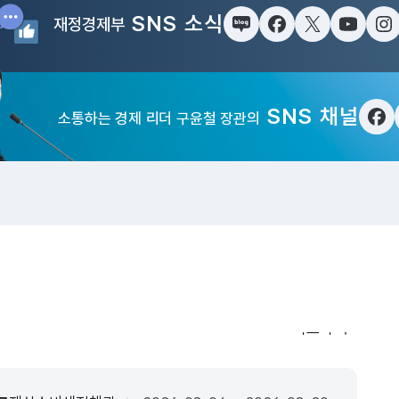
SNS 소식
재정경제부
블로그
페이스북
트위터(X)
유튜브
인
SNS 채널
소통하는 경제 리더 구윤철 장관의
페
입법·행정예고
더보기