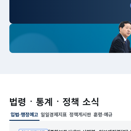
법령ㆍ통계ㆍ정책 소식
입법·행정예고
일일경제지표
정책게시판
훈령·예규
선택됨
입법·행정예고