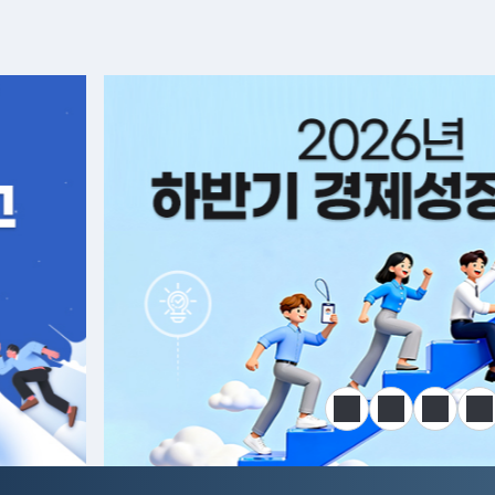
알림판
정지
이전
다음
한
전국민 공급망 애로 핫라인 개설