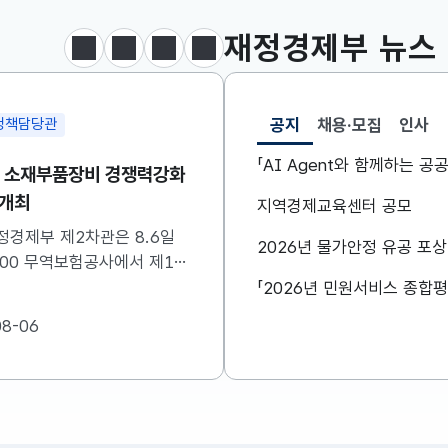
달러-원
1410.6000
13.2000(하락)
재정경제부
뉴스
정지
이전
다음
보도·참고자료 더보기
공지
채용·모집
인사
정책담당관
조세분석과
선택됨
공지
「AI Agent와 함께하는 
차 소재부품장비 경쟁력강화
[보도참고] 출산·혼인세
 개최
세제지원 제도는 종료되
지역경제교육센터 공모
니라 재정(예산)지원으
정경제부 제2차관은 8.6일
정부는 ’26.8.3.(월) 「2
2026년 물가안정 유공 포
변경됩니다.
0:00 무역보험공사에서 제16
개편안」을 통해 조세지출
·부품·장비 경쟁력강화위원회
지원하고 있는 일부 제도를
하였습니다. 자세한 내용은
산)지원 방법으로 전환한
08-06
2026-08-07
참고하시기 바랍니다....
였습니다. 이와 관련하여 
지원으로 전환되는 제도의
및 기대효과를 다음과 같
니다. 자세한...