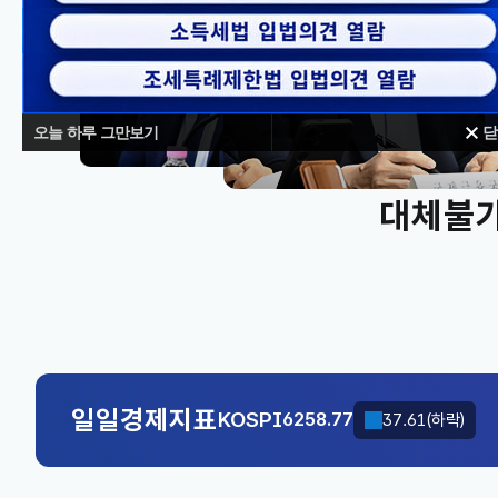
오늘 하루 그만보기
닫
대체불가
KOSPI
6258.77
37.61(하락)
국고채(3년)
3.746
0.004(상승)
KOSPI
6258.77
37.61(하락)
일일경제지표
국고채(3년)
3.746
0.004(상승)
KOSPI
6258.77
37.61(하락)