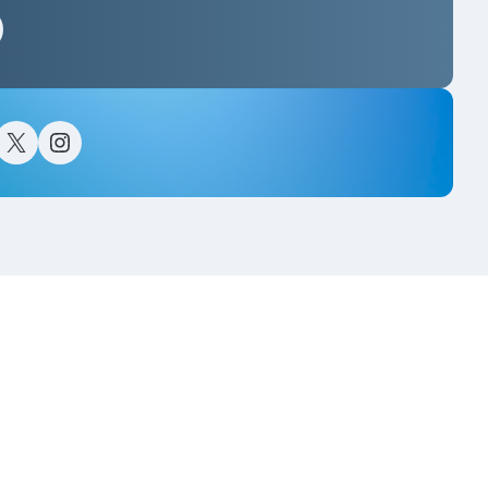
스타그램
이스북
트위터(X)
인스타그램
고