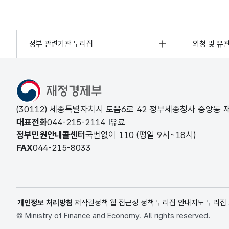
정부 관련기관 누리집
외청 및 유
(30112) 세종특별자치시 도움6로 42 정부세종청사 중앙동
대표전화
044-215-2114
유료
정부민원안내콜센터
국번없이
110
(평일 9시~18시)
FAX
044-215-8033
개인정보 처리방침
저작권정책
웹 접근성 정책
누리집 안내지도
누리집
© Ministry of Finance and Economy. All rights reserved.