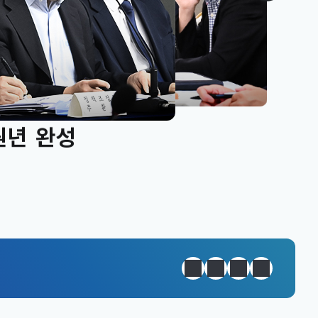
원년 완성
정지
이전
다음
일일경제지