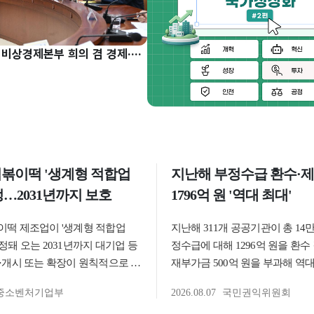
구윤철 부총리, 비상경제본부 희의 겸 경제·구조혁신 관계장관회의 주재