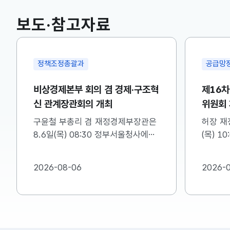
국고채(3년)
3.746
0.004(상승)
보도·참고자료
정책조정총괄과
공급망
비상경제본부 회의 겸 경제·구조혁
제16
신 관계장관회의 개최
위원회
구윤철 부총리 겸 재정경제부장관은
허장 재
8.6일(목) 08:30 정부서울청사에서
(목) 1
비상경제본부 회의 겸 경제·구조혁신
차 소재
관계장관회의를 주재하였습니다. ※
를 주재
2026-08-06
2026-
자세한 내용은 첨부자료를 참고하여
첨부를 
주시기 바랍니다....