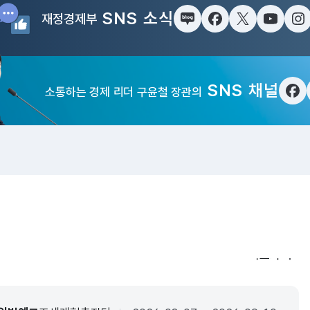
SNS 소식
재정경제부
블로그
페이스북
트위터(X)
유튜브
인
SNS 채널
소통하는 경제 리더 구윤철 장관의
페
입법·행정예
더보기