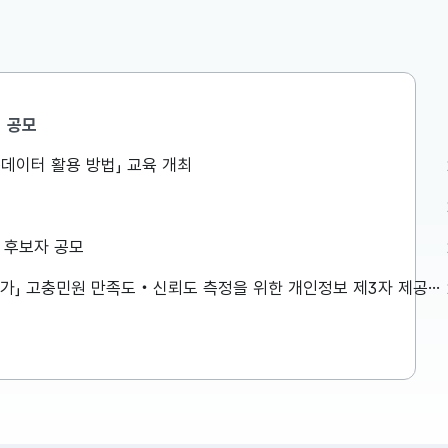
공모
민생안정지원단
공공데이터 활용 방법」 교육 개최
액공제 등
구윤철 부총리, 창신동 쪽방촌을
는 것이 아
방문하여 폭염 취약계층 생활환경
로 방식이
점검
026년 세제
구윤철 부총리는 8월 7일(금) 오전,
상 후보자 공모
 방식으로
창신동 쪽방촌을 방문하여 폭염 취약
 재정(예
계층 생활환경을 점검하였습니다. 보
「2026년 민원서비스 종합평가」 고충민원 만족도‧신뢰도 측정을 위한 개인정보 제3자 제공사항 공고
다고 발표하
다 자세한 내용은 첨부파일을 참고하
2026-08-07
재정(예산)
시기 바랍니다. ...
 주요 내용
이 설명드립