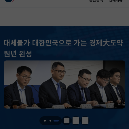
통합검색
전체메뉴
이 누리집은 대한민국 공식 전자정부 누리집입니다.
바로가기 메뉴
메인 콘텐츠
대체불가 대한민국으로 가는 경제大도약
KOSPI
6307.92
290.34(하락)
원년 완성
KOSDAQ
787.87
11.72(하락)
국고채(3년)
3.669
0.071(하락)
달러-원
1418.0000
6.7000(하락)
KOSPI
6307.92
290.34(하락)
KOSDAQ
787.87
11.72(하락)
정지
이전
다음
국고채(3년)
3.669
0.071(하락)