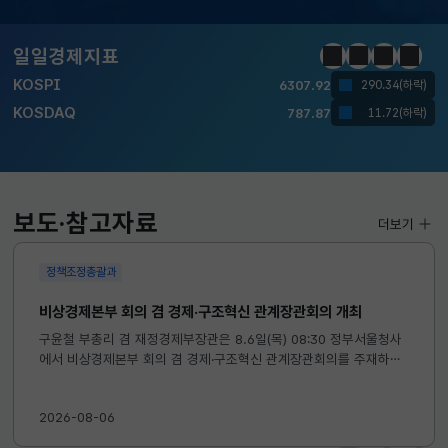
달러-원
1418.0000
6.7000(하락)
일일경제지표
정지
이전
다음
일일경
KOSPI
6307.92
290.34(하락)
KOSDAQ
787.87
11.72(하락)
국고채(3년)
3.669
0.071(하락)
달러-원
1418.0000
6.7000(하락)
보도·참고자료
더보기
정책조정총괄과
비상경제본부 회의 겸 경제·구조혁신 관계장관회의 개최
구윤철 부총리 겸 재정경제부장관은 8.6일(목) 08:30 정부서울청사
에서 비상경제본부 회의 겸 경제·구조혁신 관계장관회의를 주재하였
습니다. ※ 자세한 내용은 첨부자료를 참고하여 주시기 바랍니다....
2026-08-06