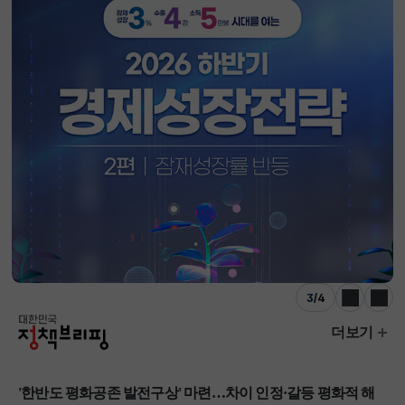
3
/
4
이전
다음