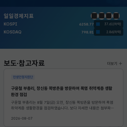
일일경제지표
KOSPI
6258.77
정지
이전
다음
일일경
37.61(하락)
KOSDAQ
798.81
2.86(하락)
국고채(3년)
3.746
0.004(상승)
달러-원
1417.7000
6.1000(하락)
보도·참고자료
더보기
KOSPI
6258.77
37.61(하락)
민생안정지원단
KOSDAQ
798.81
2.86(하락)
구윤철 부총리, 창신동 쪽방촌을 방문하여 폭염 취약계층 생활
환경 점검
국고채(3년)
3.746
0.004(상승)
구윤철 부총리는 8월 7일(금) 오전, 창신동 쪽방촌을 방문하여 폭염
달러-원
1417.7000
6.1000(하락)
취약계층 생활환경을 점검하였습니다. 보다 자세한 내용은 첨부파일
을 참고하시기 바랍니다. ...
2026-08-07