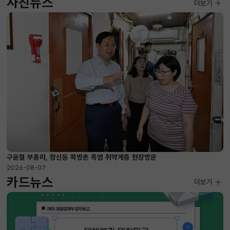
사진뉴스
사진뉴스
더보기
2026-08-07 ~ 2026-09-10
구윤철 부총리, 창신동 쪽방촌 폭염 취약계층 현장방문
2026-08-07
카드뉴스
더보기