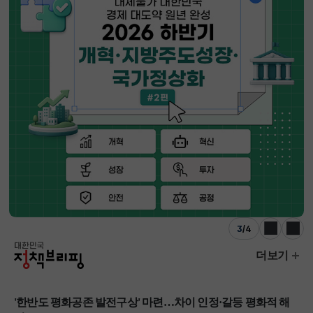
3
/
4
이전
다음