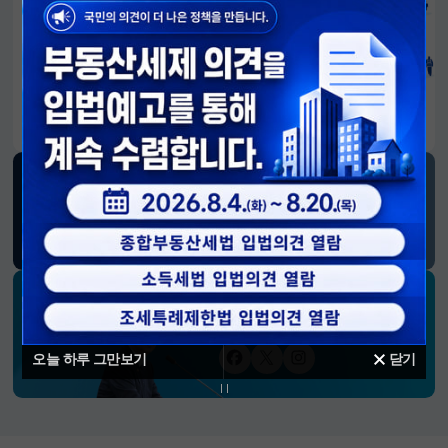
알림판
국민이 만든 대전환의 길-회복과 도약, 모두의 1년
SNS 소식
재정경제부
블로그
페이스북
트위터(X)
유튜브
인스타그램
소통하는 경제 리더 구윤철 장관의
SNS 채널
오늘 하루 그만보기
닫기
페이스북
트위터(X)
인스타그램