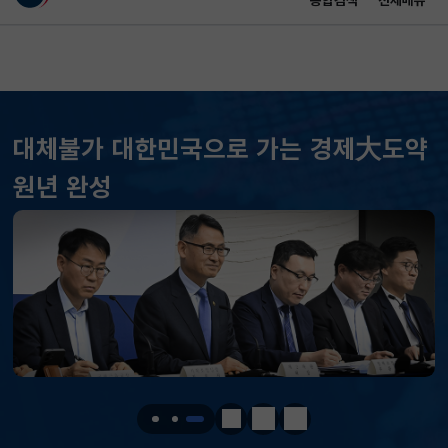
통합검색
전체메뉴
이 누리집은 대한민국 공식 전자정부 누리집입니다.
바로가기 메뉴
메인 콘텐츠
대체불가 대한민국으로 가는 경제大도약
원년 완성
KOSPI
6258.77
37.61(하락)
KOSDAQ
798.81
2.86(하락)
국고채(3년)
3.746
0.004(상승)
정지
이전
다음
달러-원
1417.7000
6.1000(하락)