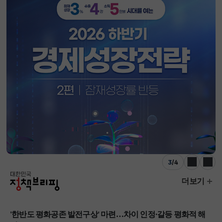
3
/
4
이전
다음