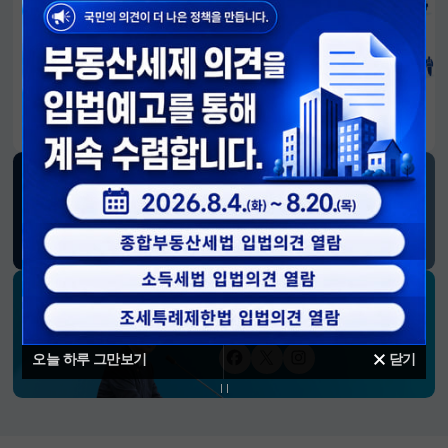
알림판
국민이 만든 대전환의 길-회복과 도약, 모두의 1년
SNS 소식
재정경제부
블로그
페이스북
트위터(X)
유튜브
인스타그램
소통하는 경제 리더 구윤철 장관의
SNS 채널
오늘 하루 그만보기
닫기
페이스북
트위터(X)
인스타그램