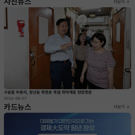
사진뉴스
사진뉴스
더보기
2026-08-07 ~ 2026-09-10
구윤철 부총리, 창신동 쪽방촌 폭염 취약계층 현장방문
2026-08-07
카드뉴스
더보기