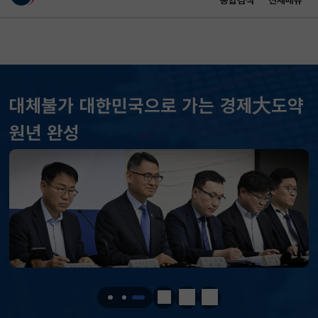
통합검색
전체메뉴
이 누리집은 대한민국 공식 전자정부 누리집입니다.
바로가기 메뉴
메인 콘텐츠
대체불가 대한민국으로 가는 경제大도약
원년 완성
KOSPI
6269.33
27.05(하락)
KOSDAQ
792.32
9.35(하락)
국고채(3년)
3.732
0.010(하락)
달러-원
1418.9000
4.9000(하락)
정지
이전
다음
KOSPI
6269.33
27.05(하락)