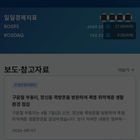
KOSDAQ
792.32
9.35(하락)
일일경제지표
정지
이전
다음
일일경
국고채(3년)
3.732
0.010(하락)
달러-원
1418.9000
4.9000(하락)
KOSPI
6269.33
27.05(하락)
KOSDAQ
792.32
9.35(하락)
보도·참고자료
더보기
국고채(3년)
3.732
0.010(하락)
민생안정지원단
달러-원
1418.9000
4.9000(하락)
구윤철 부총리, 창신동 쪽방촌을 방문하여 폭염 취약계층 생활
환경 점검
구윤철 부총리는 8월 7일(금) 오전, 창신동 쪽방촌을 방문하여 폭염
취약계층 생활환경을 점검하였습니다. 보다 자세한 내용은 첨부파일
을 참고하시기 바랍니다. ...
2026-08-07