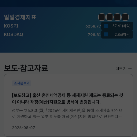
달러-원
1417.7000
6.1000(하락)
일일경제지표
정지
이전
다음
일일경
KOSPI
6258.77
37.61(하락)
KOSDAQ
798.81
2.86(하락)
국고채(3년)
3.746
0.004(상승)
달러-원
1417.7000
6.1000(하락)
보도·참고자료
더보기
조세분석과
[보도참고] 출산·혼인세액공제 등 세제지원 제도는 종료되는 것
이 아니라 재정(예산)지원으로 방식이 변경됩니다.
정부는 ’26.8.3.(월) 「2026년 세제개편안」을 통해 조세지출 방식으
로 지원하고 있는 일부 제도를 재정(예산)지원 방법으로 전환한다고
발표하였습니다. 이와 관련하여 재정(예산)지원으로 전환되는 제도의
2026-08-07
주요 내용 및 기대효과를 다음과 같이 설명드립니다. 자세한...