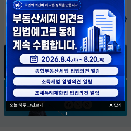
알림판
국민이 만든 대전환의 길-회복과 도약, 모두의 1년
SNS 소식
재정경제부
블로그
페이스북
트위터(X)
유튜브
인스타그램
소통하는 경제 리더 구윤철 장관의
SNS 채널
오늘 하루 그만보기
닫기
페이스북
트위터(X)
인스타그램