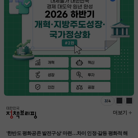
3
/
4
이전
다음