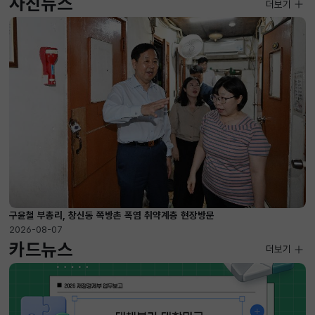
사진뉴스
사진뉴스
더보기
2026-08-07 ~ 2026-09-10
구윤철 부총리, 창신동 쪽방촌 폭염 취약계층 현장방문
2026-08-07
카드뉴스
더보기