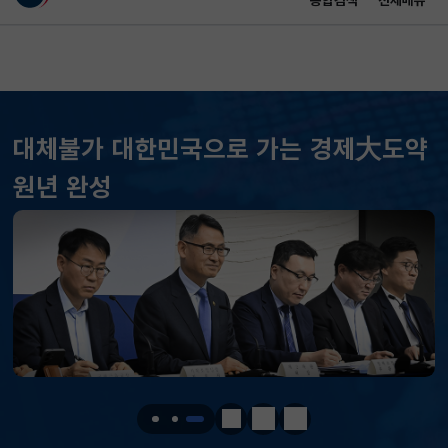
통합검색
전체메뉴
이 누리집은 대한민국 공식 전자정부 누리집입니다.
바로가기 메뉴
메인 콘텐츠
대체불가 대한민국으로 가는 경제大도약
KOSPI
6258.77
37.61(하락)
원년 완성
KOSDAQ
798.81
2.86(하락)
국고채(3년)
3.746
0.004(상승)
달러-원
1417.7000
6.1000(하락)
KOSPI
6258.77
37.61(하락)
KOSDAQ
798.81
2.86(하락)
정지
이전
다음
국고채(3년)
3.746
0.004(상승)