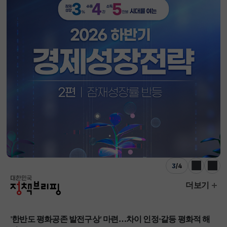
3
/
4
이전
다음