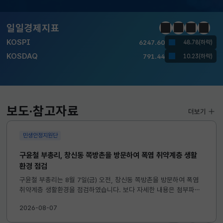
KOSPI
6247.60
48.78(하락)
일일경제지표
KOSDAQ
791.44
정지
이전
다음
일일경
10.23(하락)
국고채(3년)
3.732
0.010(하락)
달러-원
1419.5000
4.3000(하락)
보도·참고자료
KOSPI
6247.60
48.78(하락)
더보기
KOSDAQ
791.44
10.23(하락)
민생안정지원단
구윤철 부총리, 창신동 쪽방촌을 방문하여 폭염 취약계층 생활
국고채(3년)
3.732
0.010(하락)
환경 점검
달러-원
1419.5000
4.3000(하락)
구윤철 부총리는 8월 7일(금) 오전, 창신동 쪽방촌을 방문하여 폭염
취약계층 생활환경을 점검하였습니다. 보다 자세한 내용은 첨부파일
을 참고하시기 바랍니다. ...
2026-08-07