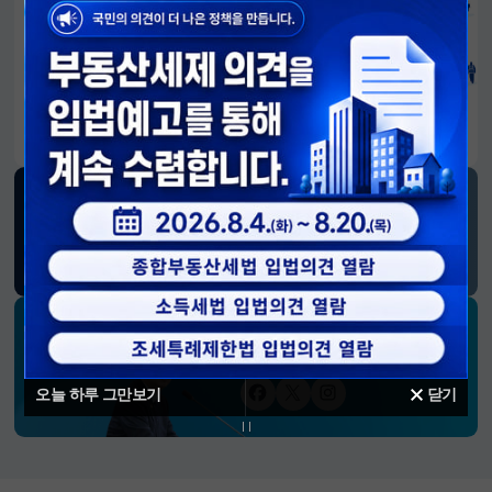
알림판
국민이 만든 대전환의 길-회복과 도약, 모두의 1년
SNS 소식
재정경제부
블로그
페이스북
트위터(X)
유튜브
인스타그램
소통하는 경제 리더 구윤철 장관의
SNS 채널
오늘 하루 그만보기
닫기
페이스북
트위터(X)
인스타그램