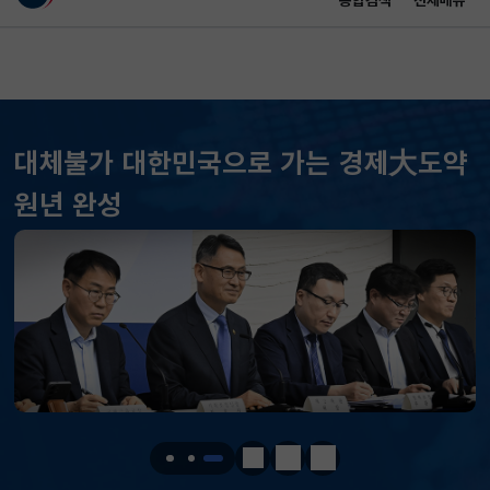
통합검색
전체메뉴
이 누리집은 대한민국 공식 전자정부 누리집입니다.
바로가기 메뉴
메인 콘텐츠
대체불가 대한민국으로 가는 경제大도약
원년 완성
KOSPI
6247.60
48.78(하락)
KOSDAQ
791.44
10.23(하락)
국고채(3년)
3.732
0.010(하락)
달러-원
1419.5000
4.3000(하락)
정지
이전
다음