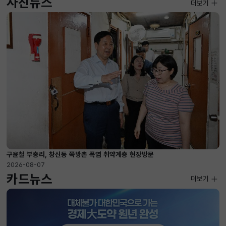
사진뉴스
사진뉴스
더보기
2026-08-07 ~ 2026-09-10
구윤철 부총리, 창신동 쪽방촌 폭염 취약계층 현장방문
2026-08-07
카드뉴스
더보기