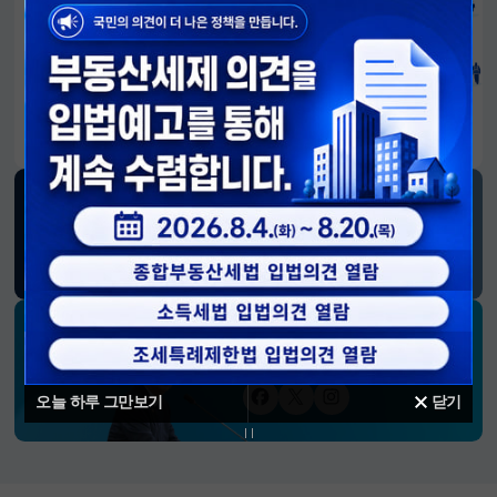
알림판
국민이 만든 대전환의 길-회복과 도약, 모두의 1년
SNS 소식
재정경제부
블로그
페이스북
트위터(X)
유튜브
인스타그램
소통하는 경제 리더 구윤철 장관의
SNS 채널
오늘 하루 그만보기
닫기
페이스북
트위터(X)
인스타그램