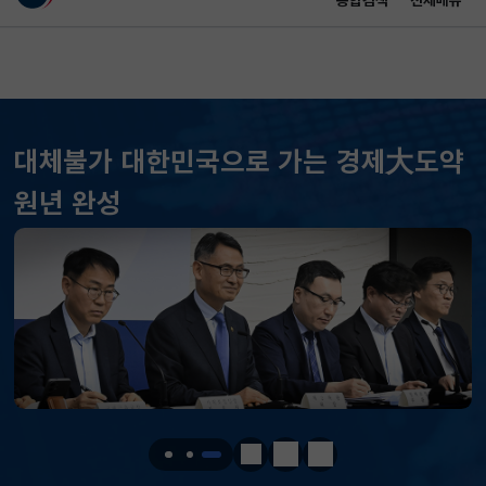
통합검색
전체메뉴
이 누리집은 대한민국 공식 전자정부 누리집입니다.
바로가기 메뉴
메인 콘텐츠
대체불가 대한민국으로 가는 경제大도약
KOSPI
6296.38
301.88(하락)
원년 완성
KOSDAQ
801.67
2.08(상승)
국고채(3년)
3.742
0.073(상승)
달러-원
1424.9000
0.2000(상승)
KOSPI
6296.38
301.88(하락)
KOSDAQ
801.67
2.08(상승)
정지
이전
다음
국고채(3년)
3.742
0.073(상승)