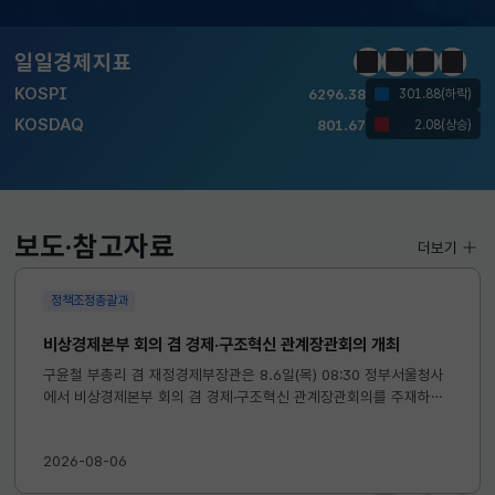
달러-원
1424.9000
0.2000(상승)
일일경제지표
정지
이전
다음
일일경
KOSPI
6296.38
301.88(하락)
KOSDAQ
801.67
2.08(상승)
국고채(3년)
3.742
0.073(상승)
달러-원
1424.9000
0.2000(상승)
보도·참고자료
더보기
정책조정총괄과
비상경제본부 회의 겸 경제·구조혁신 관계장관회의 개최
구윤철 부총리 겸 재정경제부장관은 8.6일(목) 08:30 정부서울청사
에서 비상경제본부 회의 겸 경제·구조혁신 관계장관회의를 주재하였
습니다. ※ 자세한 내용은 첨부자료를 참고하여 주시기 바랍니다....
2026-08-06