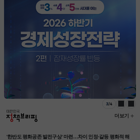
3
/
4
이전
다음