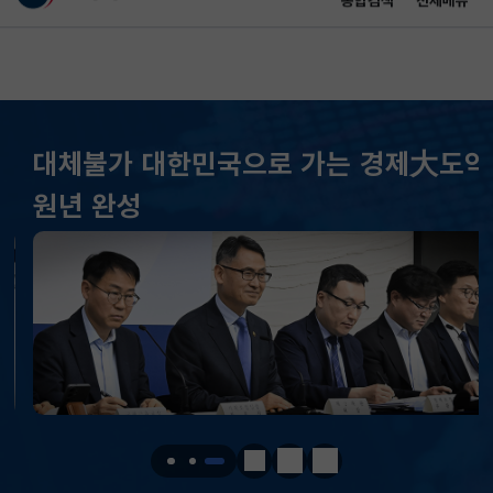
통합검색
전체메뉴
이 누리집은 대한민국 공식 전자정부 누리집입니다.
바로가기 메뉴
메인 콘텐츠
대체불가 대한민국으로 가는 경제大도약
KOSPI
6320.24
61.47(상승)
원년 완성
KOSDAQ
846.73
47.92(상승)
국고채(3년)
3.746
0.004(상승)
달러-원
1415.4000
4.8000(상승)
KOSPI
6320.24
61.47(상승)
KOSDAQ
846.73
47.92(상승)
정지
이전
다음
국고채(3년)
3.746
0.004(상승)