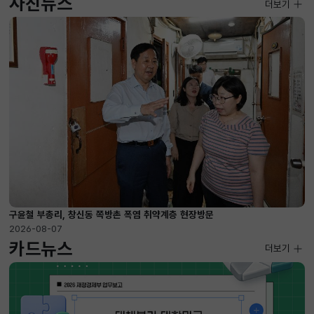
사진뉴스
사진뉴스
더보기
2026-08-07 ~ 2026-09-10
구윤철 부총리, 창신동 쪽방촌 폭염 취약계층 현장방문
2026-08-07
카드뉴스
더보기