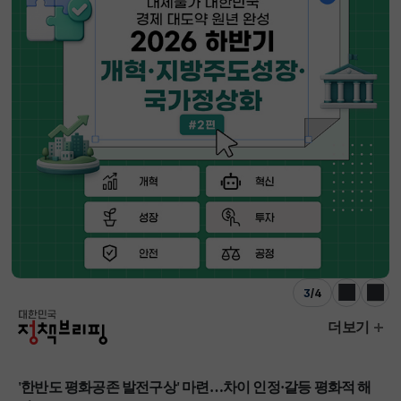
3
/
4
이전
다음