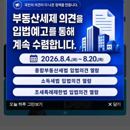
알림판
국민이 만든 대전환의 길-회복과 도약, 모두의 1년
SNS 소식
재정경제부
블로그
페이스북
트위터(X)
유튜브
인스타그램
소통하는 경제 리더 구윤철 장관의
SNS 채널
오늘 하루 그만보기
닫기
페이스북
트위터(X)
인스타그램