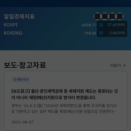
달러-원
1410.6000
13.2000(하락)
일일경제지표
정지
이전
다음
일일경
KOSPI
6258.77
37.61(하락)
KOSDAQ
798.81
2.86(하락)
국고채(3년)
3.746
0.004(상승)
달러-원
1410.6000
13.2000(하락)
보도·참고자료
더보기
조세분석과
[보도참고] 출산·혼인세액공제 등 세제지원 제도는 종료되는 것
이 아니라 재정(예산)지원으로 방식이 변경됩니다.
정부는 ’26.8.3.(월) 「2026년 세제개편안」을 통해 조세지출 방식으
로 지원하고 있는 일부 제도를 재정(예산)지원 방법으로 전환한다고
발표하였습니다. 이와 관련하여 재정(예산)지원으로 전환되는 제도의
2026-08-07
주요 내용 및 기대효과를 다음과 같이 설명드립니다. 자세한...