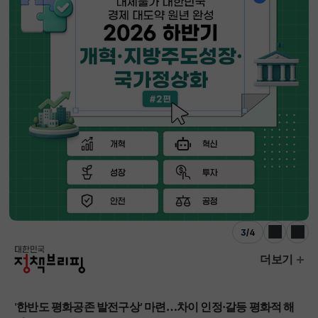
3
/
4
이전
다음