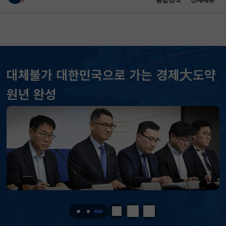
통합검색
전체메뉴
이 누리집은 대한민국 공식 전자정부 누리집입니다.
바로가기 메뉴
메인 콘텐츠
대체불가 대한민국으로 가는 경제大도약
KOSPI
6258.77
37.61(하락)
원년 완성
KOSDAQ
798.81
2.86(하락)
국고채(3년)
3.746
0.004(상승)
달러-원
1410.6000
13.2000(하락)
KOSPI
6258.77
37.61(하락)
KOSDAQ
798.81
2.86(하락)
정지
이전
다음
국고채(3년)
3.746
0.004(상승)