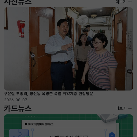
사진뉴스
사진뉴스
더보기
2026-08-07 ~ 2026-09-10
구윤철 부총리, 창신동 쪽방촌 폭염 취약계층 현장방문
2026-08-07
카드뉴스
더보기