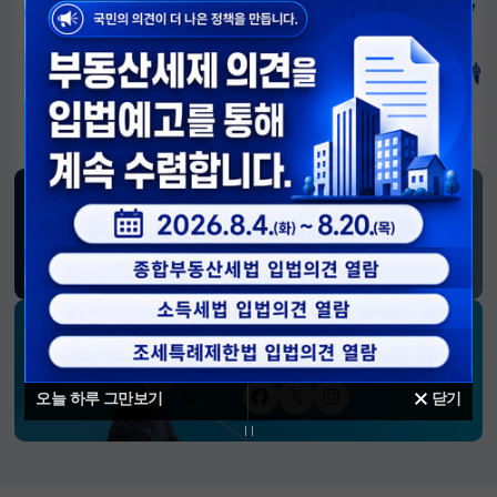
알림판
국민이 만든 대전환의 길-회복과 도약, 모두의 1년
SNS 소식
재정경제부
블로그
페이스북
트위터(X)
유튜브
인스타그램
소통하는 경제 리더 구윤철 장관의
SNS 채널
오늘 하루 그만보기
닫기
페이스북
트위터(X)
인스타그램