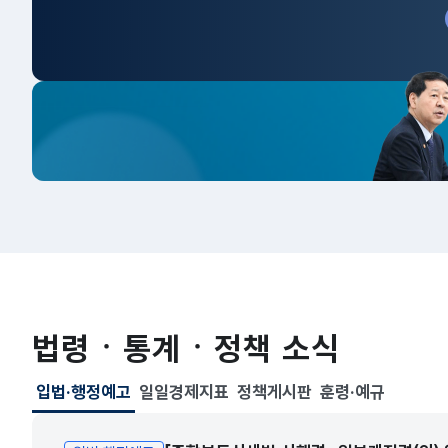
법령ㆍ통계ㆍ정책 소식
입법·행정예고
일일경제지표
정책게시판
훈령·예규
선택됨
입법·행정예고