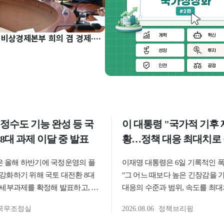
구윤철 부총리, 비상경제본부 희의 겸 경제·구조혁신 관계장관회의 주재