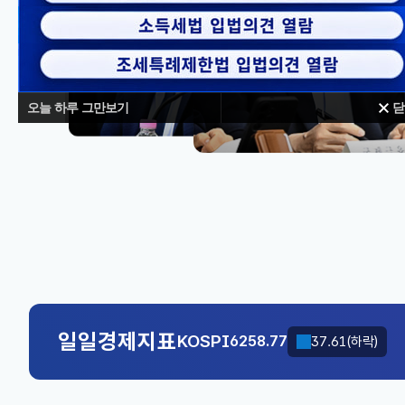
오늘 하루 그만보기
닫
대체불가
KOSPI
6258.77
37.61(하락)
국고채(3년)
3.746
0.004(상승)
KOSPI
6258.77
37.61(하락)
일일경제지표
국고채(3년)
3.746
0.004(상승)
KOSPI
6258.77
37.61(하락)