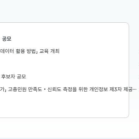
공모
정책조정총괄과
공공데이터 활용 방법」 교육 개최
쪽방촌을
비상경제본부 회의 겸 경제·구조혁
 생활환경
신 관계장관회의 개최
금) 오전,
구윤철 부총리 겸 재정경제부장관은
상 후보자 공모
 폭염 취약
8.6일(목) 08:30 정부서울청사에서
습니다. 보
비상경제본부 회의 겸 경제·구조혁신
「2026년 민원서비스 종합평가」 고충민원 만족도‧신뢰도 측정을 위한 개인정보 제3자 제공사항 공고
일을 참고하
관계장관회의를 주재하였습니다. ※
2026-08-06
자세한 내용은 첨부자료를 참고하여
주시기 바랍니다....