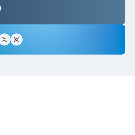
스타그램
이스북
트위터(X)
인스타그램
고