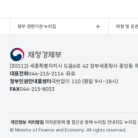
정부 관련기관 누리집
외청 및 유
(30112) 세종특별자치시 도움6로 42 정부세종청사 중앙동
대표전화
044-215-2114
유료
정부민원안내콜센터
국번없이
110
(평일 9시~18시)
FAX
044-215-8033
개인정보 처리방침
저작권정책
웹 접근성 정책
누리집 안내지도
누리집
© Ministry of Finance and Economy. All rights reserved.