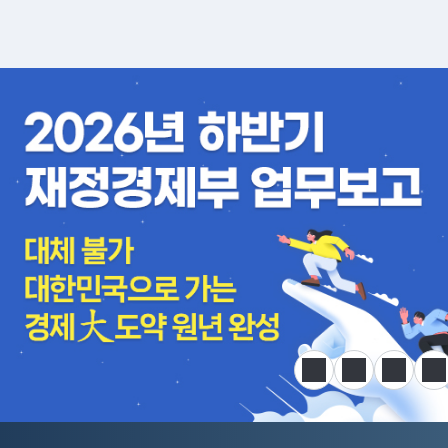
알림판
정지
이전
다음
한
전국민 공급망 애로 핫라인 개설