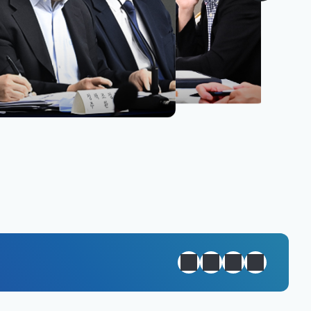
원년 완성
정지
이전
다음
일일경제지