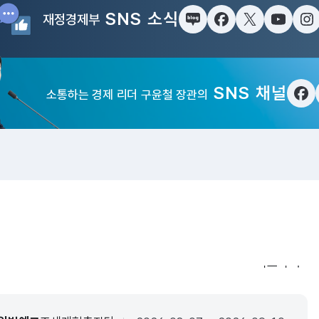
SNS 소식
재정경제부
블로그
페이스북
트위터(X)
유튜브
인
SNS 채널
소통하는 경제 리더 구윤철 장관의
페
입법·행정예
더보기