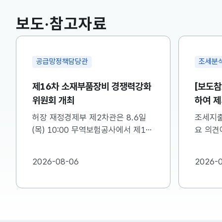
국고채(3년)
3.746
0.004(상승)
보도·참고자료
공급망정책담당관
조세분
제16차 소재부품장비 경쟁력강화
[보도참
위원회 개최
하여 제
명드립
허장 재정경제부 제2차관은 8.6일
조세지출
(목) 10:00 무역보험공사에서 제16
요 의견에
차 소재·부품·장비 경쟁력강화위원회
한 내용
를 주재하였습니다. 자세한 내용은
바랍니다.
2026-08-06
2026-
첨부를 참고하시기 바랍니다....