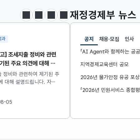
달러-원
1417.1000
6.7000(하락)
재정경제부
뉴스
정지
이전
다음
보도·참고자료 더보기
공지
채용·모집
인사
석과
민생안정지원단
선택됨
공지
「AI Agent와 함께하는 
고] 조세지출 정비와 관련
구윤철 부총리, 창신동 
기된 주요 의견에 대해 설
방문하여 폭염 취약계층
지역경제교육센터 공모
니다
점검
 정비와 관련하여 제기된 주
구윤철 부총리는 8월 7일(
2026년 물가안정 유공 포
 대해 설명드립니다. 자세
창신동 쪽방촌을 방문하여
은 첨부한 파일을 참고하시기
계층 생활환경을 점검하였
..
다 자세한 내용은 첨부파
08-05
2026-08-07
시기 바랍니다. ...