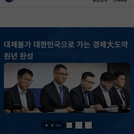
통합검색
전체메뉴
이 누리집은 대한민국 공식 전자정부 누리집입니다.
바로가기 메뉴
메인 콘텐츠
대체불가 대한민국으로 가는 경제大도약
KOSPI
6258.77
37.61(하락)
원년 완성
KOSDAQ
798.81
2.86(하락)
국고채(3년)
3.746
0.004(상승)
달러-원
1417.7000
6.1000(하락)
KOSPI
6258.77
37.61(하락)
KOSDAQ
798.81
2.86(하락)
정지
이전
다음
국고채(3년)
3.746
0.004(상승)