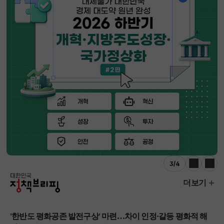
3
/
4
이전
다음