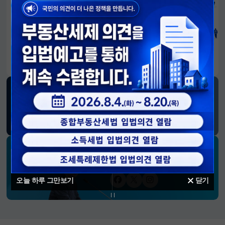
알림판
국민이 만든 대전환의 길-회복과 도약, 모두의 1년
SNS 소식
재정경제부
블로그
페이스북
트위터(X)
유튜브
인스타그램
소통하는 경제 리더 구윤철 장관의
SNS 채널
오늘 하루 그만보기
닫기
페이스북
트위터(X)
인스타그램