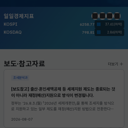
달러-원
1417.7000
6.1000(하락)
일일경제지표
정지
이전
다음
일일경
KOSPI
6258.77
37.61(하락)
KOSDAQ
798.81
2.86(하락)
국고채(3년)
3.746
0.004(상승)
달러-원
1417.7000
6.1000(하락)
보도·참고자료
더보기
조세분석과
[보도참고] 출산·혼인세액공제 등 세제지원 제도는 종료되는 것
이 아니라 재정(예산)지원으로 방식이 변경됩니다.
정부는 ’26.8.3.(월) 「2026년 세제개편안」을 통해 조세지출 방식으
로 지원하고 있는 일부 제도를 재정(예산)지원 방법으로 전환한다고
발표하였습니다. 이와 관련하여 재정(예산)지원으로 전환되는 제도의
2026-08-07
주요 내용 및 기대효과를 다음과 같이 설명드립니다. 자세한...