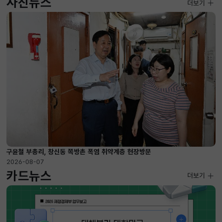
사진뉴스
사진뉴스
더보기
2026-08-07 ~ 2026-09-10
구윤철 부총리, 창신동 쪽방촌 폭염 취약계층 현장방문
2026-08-07
카드뉴스
더보기