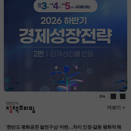
3
/
4
이전
다음