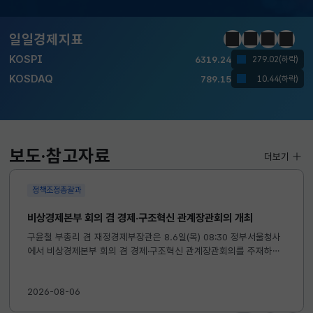
KOSPI
6319.24
279.02(하락)
KOSDAQ
789.15
10.44(하락)
일일경제지표
정지
이전
다음
일일경
국고채(3년)
3.669
0.071(하락)
달러-원
1418.0000
6.7000(하락)
KOSPI
6319.24
279.02(하락)
보도·참고자료
더보기
KOSDAQ
789.15
10.44(하락)
정책조정총괄과
국고채(3년)
3.669
0.071(하락)
비상경제본부 회의 겸 경제·구조혁신 관계장관회의 개최
달러-원
1418.0000
6.7000(하락)
구윤철 부총리 겸 재정경제부장관은 8.6일(목) 08:30 정부서울청사
에서 비상경제본부 회의 겸 경제·구조혁신 관계장관회의를 주재하였
습니다. ※ 자세한 내용은 첨부자료를 참고하여 주시기 바랍니다....
2026-08-06