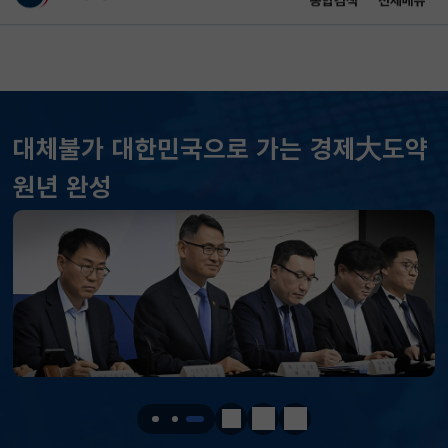
통합검색
전체메뉴
이 누리집은 대한민국 공식 전자정부 누리집입니다.
바로가기 메뉴
메인 콘텐츠
대체불가 대한민국으로 가는 경제大도약
원년 완성
KOSPI
6258.77
37.61(하락)
KOSDAQ
798.81
2.86(하락)
국고채(3년)
3.746
0.004(상승)
달러-원
1417.7000
6.1000(하락)
정지
이전
다음
KOSPI
6258.77
37.61(하락)