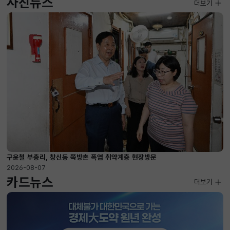
사진뉴스
사진뉴스
더보기
2026-08-07 ~ 2026-09-10
구윤철 부총리, 창신동 쪽방촌 폭염 취약계층 현장방문
2026-08-07
카드뉴스
더보기