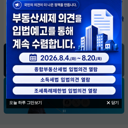
알림판
국민이 만든 대전환의 길-회복과 도약, 모두의 1년
SNS 소식
재정경제부
블로그
페이스북
트위터(X)
유튜브
인스타그램
소통하는 경제 리더 구윤철 장관의
SNS 채널
오늘 하루 그만보기
닫기
페이스북
트위터(X)
인스타그램